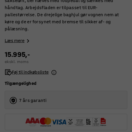
sakseløft, der hæves med fodpedal og sænkes med
håndtag. Arbejdsfladen er tilpasset til EUR-
pallestørrelse. De drejelige baghjul gør vognen nem at
køre og de er forsynet med bremse til sikker af- og
pålæsning.
Læs mere
15.995,-
ekskl. moms
Føj til indkøbsliste
Tilgængelighed
7 års garanti