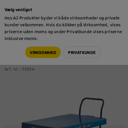
14 dages returret
Vælg venligst
Hos AJ Produkter byder vi både virksomheder og private
kunder velkommen. Hvis du klikker på Virksomhed, vises
priserne uden moms og under Privatkunde vises priserne
inklusive moms.
Løftevogne
Manuelle løftevogne
VIRKSOMHED
PRIVATKUNDE
Hydraulisk løftevogn NITRO
Med vægt, 1000 kg, 1200x800 mm
Art. nr.
:
31034