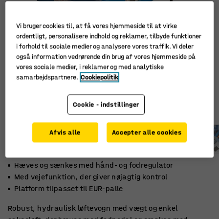
Vi bruger cookies til, at få vores hjemmeside til at virke
ordentligt, personalisere indhold og reklamer, tilbyde funktioner
i forhold til sociale medier og analysere vores traffik. Vi deler
også information vedrørende din brug af vores hjemmeside på
vores sociale medier, i reklamer og med analytiske
samarbejdspartnere.
Cookiepolitik
Cookie - indstillinger
Afvis alle
Accepter alle cookies
Hæves og sænkes med hånd- og fodregulator
Med vejefunktion, der giver nøjagtig kontrol
Platform tilpasset til EUR-palle
Robust, hydraulisk løftevogn med vægt og enkel