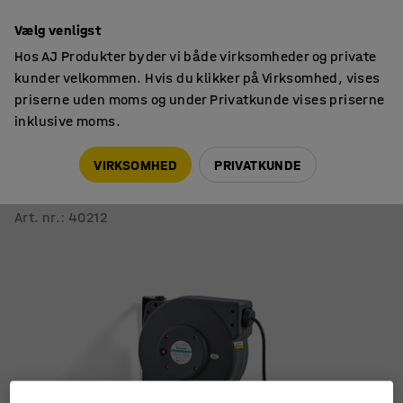
14 dages returret
Vælg venligst
Hos AJ Produkter byder vi både virksomheder og private
kunder velkommen. Hvis du klikker på Virksomhed, vises
priserne uden moms og under Privatkunde vises priserne
inklusive moms.
Eltilbehør
Kabeltromler
VIRKSOMHED
PRIVATKUNDE
Lukket kabeltromle
15 m
Art. nr.
:
40212