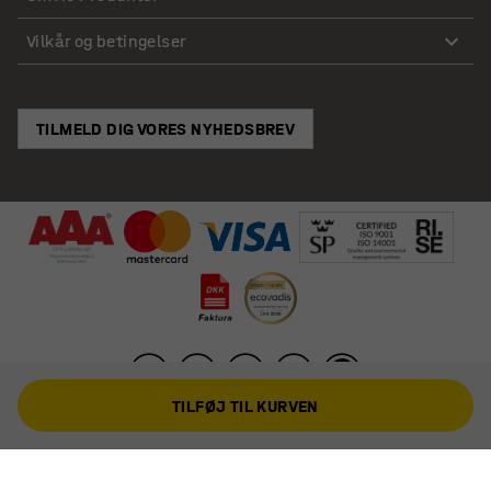
Vilkår og betingelser
TILMELD DIG VORES NYHEDSBREV
TILFØJ TIL KURVEN