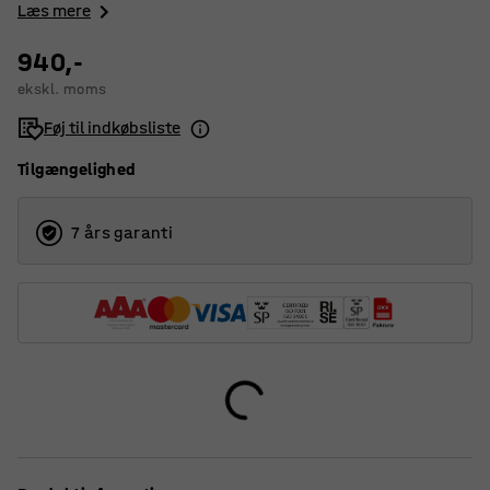
Læs mere
940,-
ekskl. moms
Føj til indkøbsliste
Tilgængelighed
7 års garanti