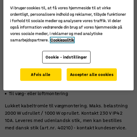
Vi bruger cookies til, at få vores hjemmeside til at virke
ordentligt, personalisere indhold og reklamer, tilbyde funktioner
i forhold til sociale medier og analysere vores traffik. Vi deler
også information vedrørende din brug af vores hjemmeside på
vores sociale medier, i reklamer og med analytiske
samarbejdspartnere.
Cookiepolitik
Cookie - indstillinger
Afvis alle
Accepter alle cookies
15 m kabel
Med kabellås
Til væg- eller loftmontering
Lukket kabeltromle til vægmontering. Maks. belastning
2000 W udrullet / 1000 W oprullet. Kontakt 230 V IP42
10A. Leveres med udenlandsk stik, men kan bestilles
med dansk stik (art.nr. 40210) - kontakt kundeservice.