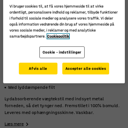
Vi bruger cookies til, at få vores hjemmeside til at virke
ordentligt, personalisere indhold og reklamer, tilbyde funktioner
i forhold til sociale medier og analysere vores traffik. Vi deler
også information vedrørende din brug af vores hjemmeside på
vores sociale medier, i reklamer og med analytiske
samarbejdspartnere.
Cookiepolitik
Cookie - indstillinger
Afvis alle
Accepter alle cookies
Vaskbar
Trykt motiv
Med lyddæmpende filt
Lydabsorberende vægtekstil med indsyet metal
forneden, så det tynger ned. Fremstillet i 100% bomuld.
Leveres med ophængningsskinne. Vaskbar.
Læs mere