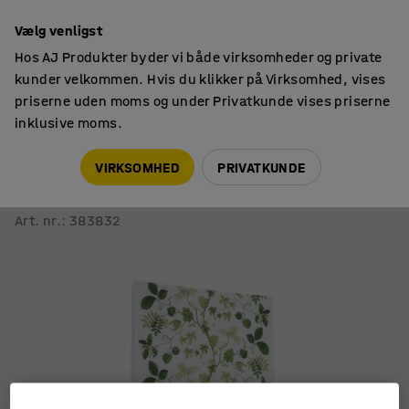
14 dages returret
Vælg venligst
Hos AJ Produkter byder vi både virksomheder og private
kunder velkommen. Hvis du klikker på Virksomhed, vises
priserne uden moms og under Privatkunde vises priserne
inklusive moms.
Akustikplader
Vægtæpper
VIRKSOMHED
PRIVATKUNDE
Lydabsorberende vægtæppe TRÄDBLAD
1400x2200 mm, bladdekoration
Art. nr.
:
383832