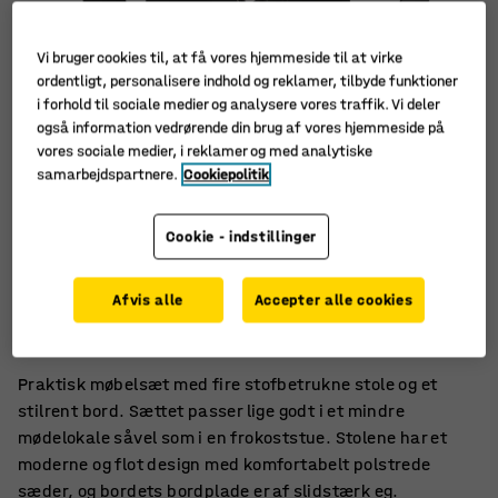
Vi bruger cookies til, at få vores hjemmeside til at virke
ordentligt, personalisere indhold og reklamer, tilbyde funktioner
i forhold til sociale medier og analysere vores traffik. Vi deler
også information vedrørende din brug af vores hjemmeside på
vores sociale medier, i reklamer og med analytiske
samarbejdspartnere.
Cookiepolitik
Cookie - indstillinger
Passer i flere miljøer
Afvis alle
Accepter alle cookies
Moderne, stabelbare stole
Stabilt og rengøringsvenligt bord
Praktisk møbelsæt med fire stofbetrukne stole og et
stilrent bord. Sættet passer lige godt i et mindre
mødelokale såvel som i en frokoststue. Stolene har et
moderne og flot design med komfortabelt polstrede
sæder, og bordets bordplade er af slidstærk eg.