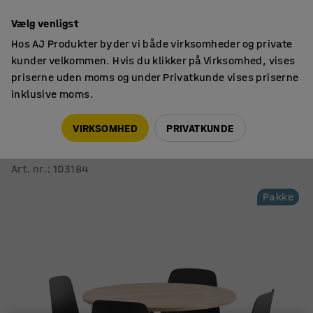
14 dages returret
Vælg venligst
Hos AJ Produkter byder vi både virksomheder og private
kunder velkommen. Hvis du klikker på Virksomhed, vises
priserne uden moms og under Privatkunde vises priserne
inklusive moms.
Konferenceborde
Konferencesæt
VIRKSOMHED
PRIVATKUNDE
Møbelsæt VARIOUS + LANGFORD
1 bord og 4 sorte/antracitgrå stole
Art. nr.
:
103184
Pakke