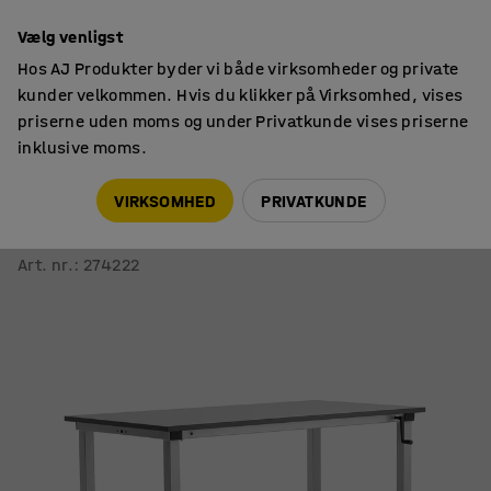
14 dages returret
Vælg venligst
Hos AJ Produkter byder vi både virksomheder og private
kunder velkommen. Hvis du klikker på Virksomhed, vises
priserne uden moms og under Privatkunde vises priserne
inklusive moms.
Arbejdsborde
Arbejdsborde på hjul
VIRKSOMHED
PRIVATKUNDE
Mobilt hæve sænke arbejdsbord MOTION
Manuel, 150 kg, 1500x800 mm, grå
Art. nr.
:
274222