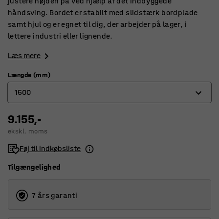
justere højden på ved hjælp af det indbyggede
håndsving. Bordet er stabilt med slidstærk bordplade
samt hjul og er egnet til dig, der arbejder på lager, i
lettere industri eller lignende.
Læs mere
Længde (mm)
1500
9.155,-
1200
ekskl. moms
1500
Føj til indkøbsliste
2000
Tilgængelighed
7 års garanti