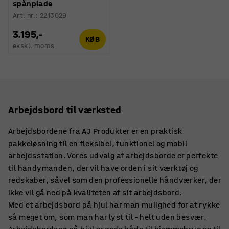
spånplade
Art. nr.
:
2213029
3.195,-
KØB
ekskl. moms
Arbejdsbord til værksted
Arbejdsbordene fra AJ Produkter er en praktisk
pakkeløsning til en fleksibel, funktionel og mobil
arbejdsstation. Vores udvalg af arbejdsborde er perfekte
til handymanden, der vil have orden i sit værktøj og
redskaber, såvel som den professionelle håndværker, der
ikke vil gå ned på kvaliteten af sit arbejdsbord.
Med et arbejdsbord på hjul har man mulighed for at rykke
så meget om, som man har lyst til - helt uden besvær.