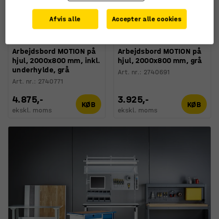
Afvis alle
Accepter alle cookies
Fås i flere forskellige
Fås i flere forskellige
kombinationer
kombinationer
Arbejdsbord MOTION på
Arbejdsbord MOTION på
hjul, 2000x800 mm, inkl.
hjul, 2000x800 mm, grå
underhylde, grå
Art. nr.
:
2740691
Art. nr.
:
2740771
4.875,-
3.925,-
KØB
KØB
ekskl. moms
ekskl. moms