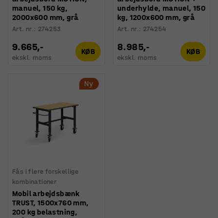
manuel, 150 kg,
underhylde, manuel, 150
2000x600 mm, grå
kg, 1200x600 mm, grå
Art. nr.
:
274253
Art. nr.
:
274254
9.665,-
8.985,-
KØB
KØB
ekskl. moms
ekskl. moms
Ny
Fås i flere forskellige
kombinationer
Mobil arbejdsbænk
TRUST, 1500x760 mm,
200 kg belastning,