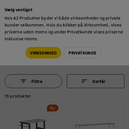
Faktura til virksomheder
Vælg venligst
Hos AJ Produkter byder vi både virksomheder og private
kunder velkommen. Hvis du klikker på Virksomhed, vises
priserne uden moms og under Privatkunde vises priserne
inklusive moms.
Arbejdsborde
Arbejdsborde på hjul
Arbejdsborde på hjul
VIRKSOMHED
PRIVATKUNDE
Filtre
Sortér
13 produkter
Ny