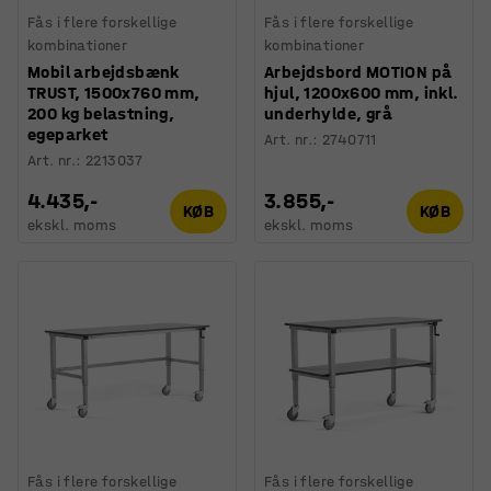
Fås i flere forskellige
Fås i flere forskellige
kombinationer
kombinationer
Mobil arbejdsbænk
Arbejdsbord MOTION på
TRUST, 1500x760 mm,
hjul, 1200x600 mm, inkl.
200 kg belastning,
underhylde, grå
egeparket
Art. nr.
:
2740711
Art. nr.
:
2213037
4.435,-
3.855,-
KØB
KØB
ekskl. moms
ekskl. moms
Fås i flere forskellige
Fås i flere forskellige