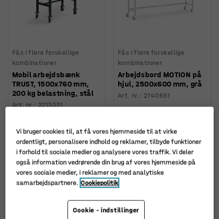
Fås i flere forskellige
Fås i flere forskellige
kombinationer
kombinationer
Mobil arbejdsbænk
Arbejdsbord MOTION på
TRUST, 1500x760 mm,
hjul, 2500x600 mm, grå
200 kg belastning, stål
Art. nr.
:
2740661
Art. nr.
:
2213031
4.580,-
4.290,-
KØB
KØB
Vi bruger cookies til, at få vores hjemmeside til at virke
ekskl. moms
ekskl. moms
ordentligt, personalisere indhold og reklamer, tilbyde funktioner
i forhold til sociale medier og analysere vores traffik. Vi deler
også information vedrørende din brug af vores hjemmeside på
vores sociale medier, i reklamer og med analytiske
samarbejdspartnere.
Cookiepolitik
Cookie - indstillinger