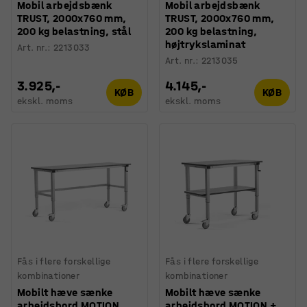
Mobil arbejdsbænk
Mobil arbejdsbænk
TRUST, 2000x760 mm,
TRUST, 2000x760 mm,
200 kg belastning, stål
200 kg belastning,
højtrykslaminat
Art. nr.
:
2213033
Art. nr.
:
2213035
3.925,-
4.145,-
KØB
KØB
ekskl. moms
ekskl. moms
Fås i flere forskellige
Fås i flere forskellige
kombinationer
kombinationer
Mobilt hæve sænke
Mobilt hæve sænke
arbejdsbord MOTION,
arbejdsbord MOTION +