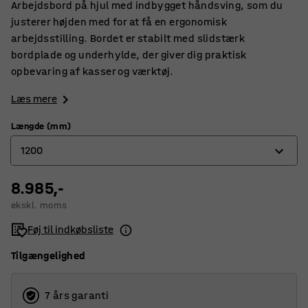
Arbejdsbord på hjul med indbygget håndsving, som du
justerer højden med for at få en ergonomisk
arbejdsstilling. Bordet er stabilt med slidstærk
bordplade og underhylde, der giver dig praktisk
opbevaring af kasser og værktøj.
Læs mere
Længde (mm)
1200
8.985,-
1200
ekskl. moms
1500
Føj til indkøbsliste
2000
Tilgængelighed
7 års garanti