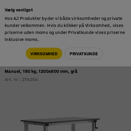
14 dages returret
Vælg venligst
Hos AJ Produkter byder vi både virksomheder og private
kunder velkommen. Hvis du klikker på Virksomhed, vises
priserne uden moms og under Privatkunde vises priserne
inklusive moms.
Arbejdsborde
Arbejdsborde på hjul
VIRKSOMHED
PRIVATKUNDE
Mobilt hæve sænke arbejdsbord MOTION +
underhylde
Manuel, 150 kg, 1200x600 mm, grå
Art. nr.
:
274254