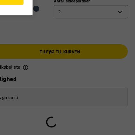
Antal siddepladser
2
2
3
TILFØJ TIL KURVEN
ndkøbsliste
lighed
s garanti