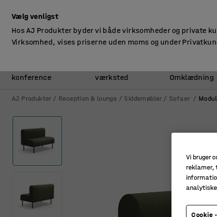
ekskl. moms
Vælg venligst
Hos AJ Produkter byder vi både virksomheder og private k
Virksomhed, vises priserne uden moms og under Privatkun
Kontor &
Lager &
konference
værksted
Omklædning
AJ Produkter
Reception & lounge
Siddemøbler
Sofaer
Modul
Vi bruger c
reklamer, t
informatio
analytisk
Cookie -