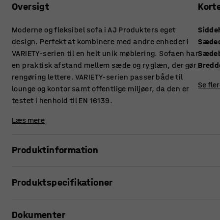
Oversigt
Kort
Moderne og fleksibel sofa i AJ Produkters eget
Sidde
design. Perfekt at kombinere med andre enheder i
Sæde
VARIETY-serien til en helt unik møblering. Sofaen har
Sæde
en praktisk afstand mellem sæde og ryglæn, der gør
Bredd
rengøring lettere. VARIETY-serien passer både til
Se fle
lounge og kontor samt offentlige miljøer, da den er
testet i henhold til EN 16139.
Læs mere
Produktinformation
Denne sofa giver høj komfort og er betrukket med et slidstær
Produktspecifikationer
miljøer såsom lounger og venteværelser, men også kontor
ryglæn gør, at støv og snavs ikke samler sig mellem hynder
Siddehøjde
:
450
mm
Dokumenter
Sædedybde
:
485
mm
VARIETY er en meget funktionel og fleksibel modulserie. E