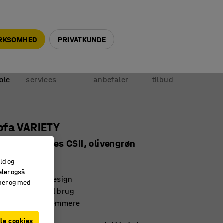
+45 5940 0999
info@ajprodukter.dk
IRKSOMHED
PRIVATKUNDE
Vores
Vi
Anmod om
ole
services
anbefaler
tilbud
ofa VARIETY
rs, stof Blues CSII, olivengrøn
67108
old og
eler også
 skandinavisk design
amer og med
ges til optimal brug
 gør rengøring nemmere
le cookies
ngrøn