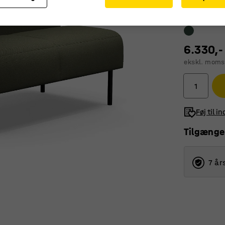
6.330,-
ekskl. moms
Føj til i
Tilgænge
7 år