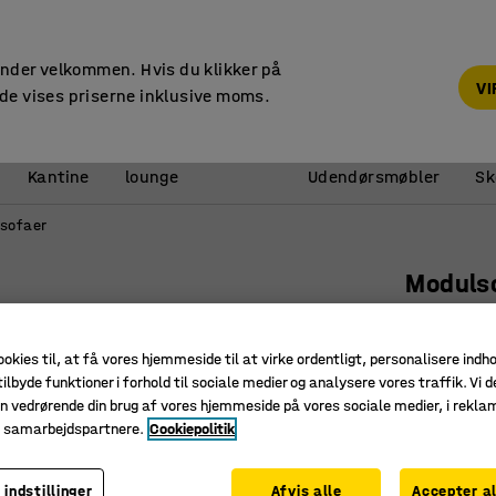
14 dages returret
under velkommen. Hvis du klikker på
V
de vises priserne inklusive moms.
Reception &
Kantine
lounge
Udendørsmøbler
Sk
sofaer
Moduls
2-persone
Art. nr.
:
38
ookies til, at få vores hjemmeside til at virke ordentligt, personalisere indh
ilbyde funktioner i forhold til sociale medier og analysere vores traffik. Vi d
Stilrent,
n vedrørende din brug af vores hjemmeside på vores sociale medier, i rekl
Kan udbyg
e samarbejdspartnere.
Cookiepolitik
Ben, der
 indstillinger
Afvis alle
Accepter al
Farve
:
Olive