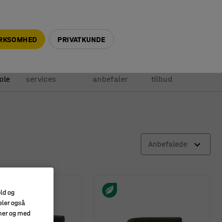
+45 5940 0999
info@ajprodukter.dk
IRKSOMHED
PRIVATKUNDE
Vores
Vi
Anmod om
ole
services
anbefaler
tilbud
Anbefalede
old og
eler også
amer og med