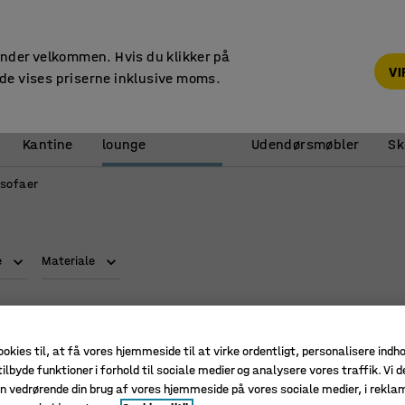
14 dages returret
under velkommen. Hvis du klikker på
V
de vises priserne inklusive moms.
Reception &
Kantine
lounge
Udendørsmøbler
Sk
sofaer
e
Materiale
ookies til, at få vores hjemmeside til at virke ordentligt, personalisere indh
ilbyde funktioner i forhold til sociale medier og analysere vores traffik. Vi d
n vedrørende din brug af vores hjemmeside på vores sociale medier, i rekl