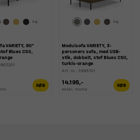
+
4
+
4
fa VARIETY, 90°
Modulsofa VARIETY, 3-
stof Blues CSII,
personers sofa, med USB-
orange
stik, dobbelt, stof Blues CSII,
turkis-orange
3863201
Art. nr.
:
3895101
-
14.195,-
KØB
KØB
oms
ekskl. moms