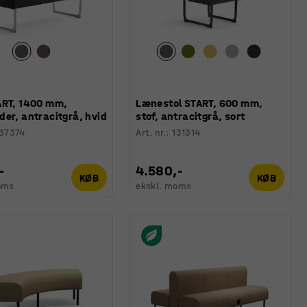
ART, 1400 mm,
Lænestol START, 600 mm,
er, antracitgrå, hvid
stof, antracitgrå, sort
37374
Art. nr.
:
131314
-
4.580,-
KØB
KØB
oms
ekskl. moms