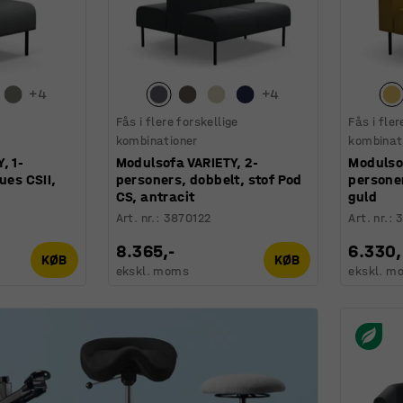
+
4
+
4
Fås i flere forskellige
Fås i fler
kombinationer
kombinat
, 1-
Modulsofa VARIETY, 2-
Modulsof
ues CSII,
personers, dobbelt, stof Pod
personer
CS, antracit
guld
Art. nr.
:
3870122
Art. nr.
:
8.365,-
6.330,
KØB
KØB
ekskl. moms
ekskl. m