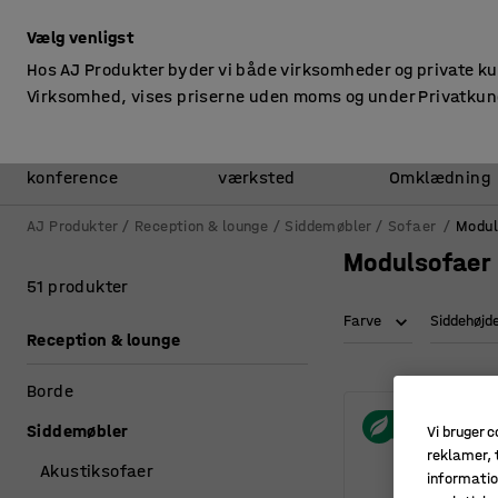
ekskl. moms
Vælg venligst
Hos AJ Produkter byder vi både virksomheder og private k
Virksomhed, vises priserne uden moms og under Privatkun
Kontor &
Lager &
konference
værksted
Omklædning
AJ Produkter
Reception & lounge
Siddemøbler
Sofaer
Modul
Modulsofaer
51 produkter
Farve
Siddehøjd
Reception & lounge
Borde
Siddemøbler
Vi bruger c
reklamer, t
Akustiksofaer
informatio