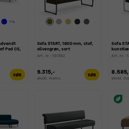
+
4
dadvendt
Sofa START, 1800 mm, stof,
Sofa ST
tof Pod CS,
olivengrøn, sort
kunstlæd
Art. nr.
:
131392
Art. nr.
:
1
9.315,-
8.585,
KØB
KØB
ekskl. moms
ekskl. m