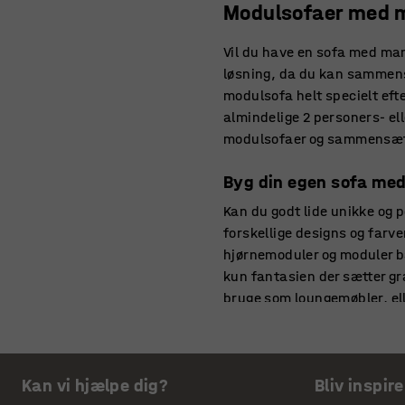
Modulsofaer med 
Vil du have en sofa med man
løsning, da du kan sammensæ
modulsofa helt specielt eft
almindelige 2 personers- el
modulsofaer og sammensæt 
Byg din egen sofa me
Kan du godt lide unikke og 
forskellige designs og farv
hjørnemoduler og moduler b
kun fantasien der sætter gr
bruge som loungemøbler, ell
Find din modulsofa he
Kan vi hjælpe dig?
Bliv inspire
Har du besluttet dig for at