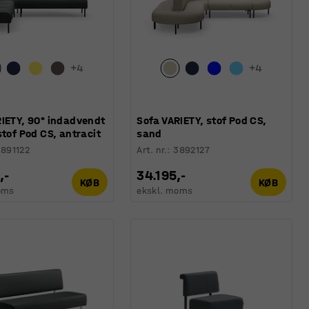
+
4
+
4
RIETY, 90° indadvendt
Sofa VARIETY, stof Pod CS,
stof Pod CS, antracit
sand
891122
Art. nr.
:
3892127
,-
34.195,-
KØB
KØB
oms
ekskl. moms