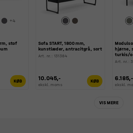
+
4
rm, stof
Sofa START, 1800 mm,
Modulso
leum
kunstlæder, antracitgrå, sort
hjørne, 
turkis/
Art. nr.
:
131384
Art. nr.
:
10.045,-
6.185,
KØB
KØB
ekskl. moms
ekskl. m
VIS MERE