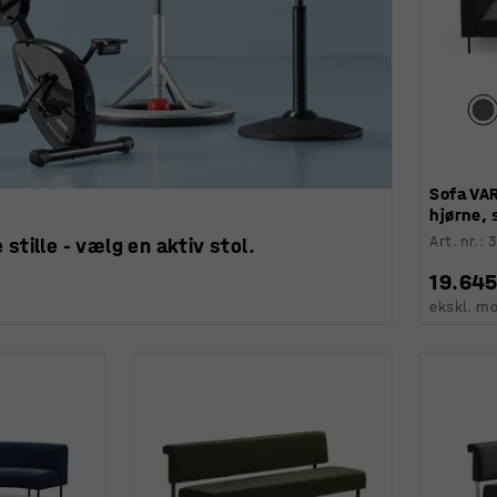
Sofa VA
hjørne, 
Art. nr.
:
3
 stille - vælg en aktiv stol.
19.645
ekskl. m