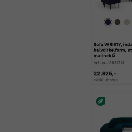
Sofa VARIETY, in
halvcirkelform, s
marineblå
Art. nr.
:
3887121
22.925,-
ekskl. moms