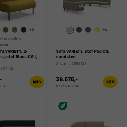
+
4
+
4
e forskellige
ioner
a VARIETY, 2-
Sofa VARIETY, stof Pod CS,
s, stof Blues CSII,
sandsten
Art. nr.
:
3889127
3867103
-
38.575,-
KØB
KØB
oms
ekskl. moms