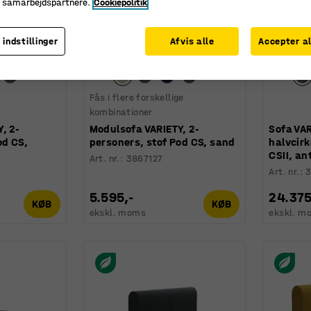
e samarbejdspartnere.
Cookiepolitik
 indstillinger
Afvis alle
Accepter al
+
4
+
4
Fås i flere forskellige
kombinationer
, 2-
Modulsofa VARIETY, 2-
Sofa VA
od CS,
personers, stof Pod CS, sand
halvcirk
CSII, an
Art. nr.
:
3867127
Art. nr.
:
5.595,-
24.375
KØB
KØB
ekskl. moms
ekskl. m