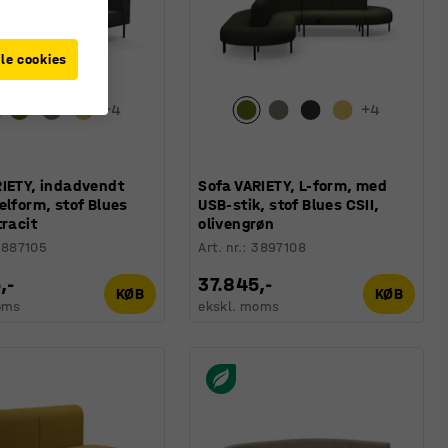
le cookies
+
4
+
4
RIETY, indadvendt
Sofa VARIETY, L-form, med
elform, stof Blues
USB-stik, stof Blues CSII,
tracit
olivengrøn
3887105
Art. nr.
:
3897108
,-
37.845,-
KØB
KØB
oms
ekskl. moms