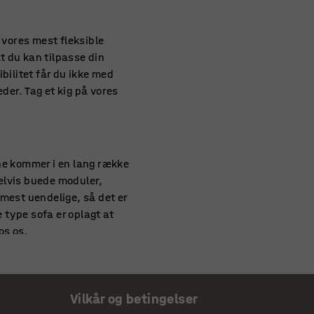
 vores mest fleksible
t du kan tilpasse din
bilitet får du ikke med
der. Tag et kig på vores
ne kommer i en lang række
elvis buede moduler,
est uendelige, så det er
type sofa er oplagt at
os os.
Vilkår og betingelser
 kombination her på siden.