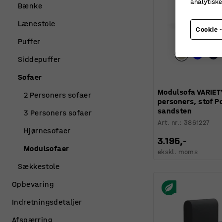
analytisk
Bænke
Lænestole
Cookie -
Puffer
Siddepuffer
Sofaer
Modulsofa VARIETY
2 Personers sofaer
personers, stof P
sandsten
3 Personers sofaer
Art. nr.
:
3861227
Hjørnesofaer
3.195,-
Modulsofaer
ekskl. moms
Sækkestole
Opbevaring
Indretningsdetaljer
Afspærring