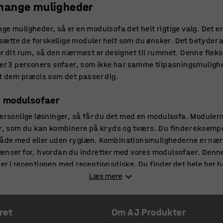
mange muligheder
ge muligheder, så er en modulsofa det helt rigtige valg. Det er
tte de forskellige moduler helt som du ønsker. Det betyder a
er dit rum, så den nærmest er designet til rummet. Denne fleksi
ler 3 personers sofaer, som ikke har samme tilpasningsmulighe
dem præcis som det passer dig.
d modulsofaer
personlige løsninger, så får du det med en modulsofa. Moduler
er, som du kan kombinere på kryds og tværs. Du finder eksemp
åde med eller uden ryglæn. Kombinationsmulighederne er nærm
ænser for, hvordan du indretter med vores modulsofaer. Denne 
er i receptionen med receptionsdiske. Du finder det hele her h
Læs mere
r
ret
Om AJ Produkter
 vælge en modulsofa, så er det bare med at finde din foretrukne