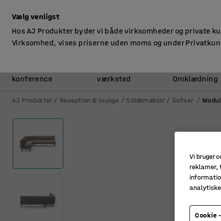
ekskl. moms
Vælg venligst
Hos AJ Produkter byder vi både virksomheder og private k
Virksomhed, vises priserne uden moms og under Privatkun
Kontor &
Lager &
konference
værksted
Omklædning
AJ Produkter
Reception & lounge
Siddemøbler
Sofaer
Modul
Vi bruger c
reklamer, t
informatio
analytisk
Cookie -