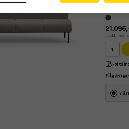
21.095,
ekskl. moms
Føj til i
Tilgænge
7 år