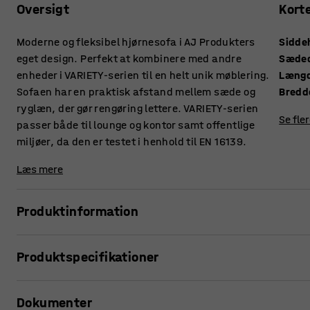
Oversigt
Kort
Moderne og fleksibel hjørnesofa i AJ Produkters
Sidde
eget design. Perfekt at kombinere med andre
Sæde
enheder i VARIETY-serien til en helt unik møblering.
Læng
Sofaen har en praktisk afstand mellem sæde og
Bredd
ryglæn, der gør rengøring lettere. VARIETY-serien
Se fle
passer både til lounge og kontor samt offentlige
miljøer, da den er testet i henhold til EN 16139.
Læs mere
Produktinformation
Denne sofa giver høj komfort og er betrukket med et slidstær
Produktspecifikationer
miljøer såsom lounger og venteværelser, men også kontor
ryglæn gør, at støv og snavs ikke samler sig mellem hynder
Siddehøjde
:
450
mm
Dokumenter
Sædedybde
:
485
mm
VARIETY er en meget funktionel og fleksibel modulserie. E