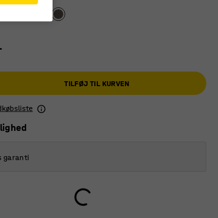
-
TILFØJ TIL KURVEN
ndkøbsliste
lighed
s garanti