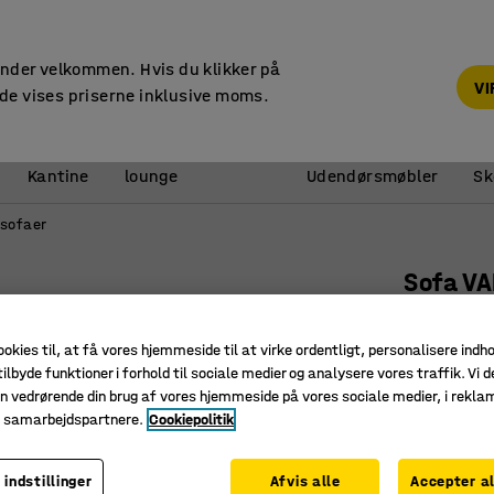
14 dages returret
under velkommen. Hvis du klikker på
V
de vises priserne inklusive moms.
Reception &
Kantine
lounge
Udendørsmøbler
Sk
sofaer
Sofa VA
90° indad
ookies til, at få vores hjemmeside til at virke ordentligt, personalisere indh
Art. nr.
:
38
ilbyde funktioner i forhold til sociale medier og analysere vores traffik. Vi d
Fleksibel
n vedrørende din brug af vores hjemmeside på vores sociale medier, i rekl
e samarbejdspartnere.
Cookiepolitik
Holdbart 
Ben, der
 indstillinger
Afvis alle
Accepter al
Farve
:
Taupe