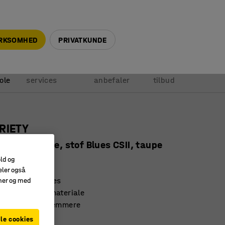
+45 5940 0999
info@ajprodukter.dk
IRKSOMHED
PRIVATKUNDE
Vores
Vi
Anmod om
ole
services
anbefaler
tilbud
RIETY
vendt hjørne, stof Blues CSII, taupe
old og
91102
eler også
 og kan udbygges
amer og med
og slidstærkt materiale
 gør rengøring nemmere
le cookies