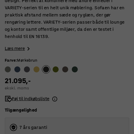
design. Perfekt at kombinere med andre enheder i
VARIETY-serien til en helt unik møblering. Sofaen har en
praktisk afstand mellem sæde og ryglæn, der gør
rengøring lettere. VARIETY-serien passer både til lounge
og kontor samt offentlige miljøer, da den er testet i
henhold til EN 16139.
Læs mere
Farve
:
Mørkebrun
21.095,-
ekskl. moms
Føj til indkøbsliste
Tilgængelighed
7 års garanti