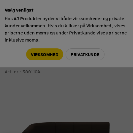
14 dages returret
Vælg venligst
Hos AJ Produkter byder vi både virksomheder og private
kunder velkommen. Hvis du klikker på Virksomhed, vises
priserne uden moms og under Privatkunde vises priserne
inklusive moms.
Sofaer
Modulsofaer
VIRKSOMHED
PRIVATKUNDE
Sofa VARIETY
90° indadvendt hjørne, stof Blues CSII, mørkebrun
Art. nr.
:
3891104