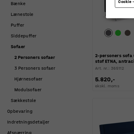
Cookie -
Bænke
Lænestole
Puffer
Siddepuffer
Sofaer
2-personers sofa
2 Personers sofaer
stof ETNA, antrac
3 Personers sofaer
Art. nr.
:
365112
5.820,-
Hjørnesofaer
ekskl. moms
Modulsofaer
Sækkestole
Opbevaring
Indretningsdetaljer
Afspærring