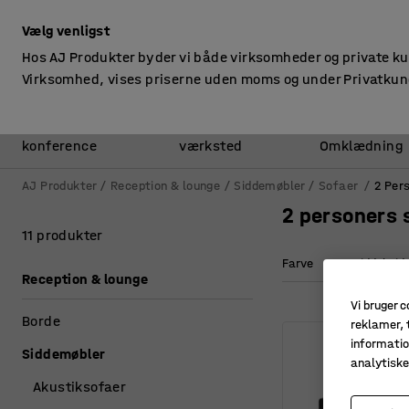
ekskl. moms
Vælg venligst
Hos AJ Produkter byder vi både virksomheder og private k
Virksomhed, vises priserne uden moms og under Privatkun
Kontor &
Lager &
konference
værksted
Omklædning
AJ Produkter
Reception & lounge
Siddemøbler
Sofaer
2 Per
2 personers 
11 produkter
Farve
Siddehøjd
Reception & lounge
Vi bruger c
Borde
reklamer, t
informatio
Siddemøbler
analytisk
Akustiksofaer