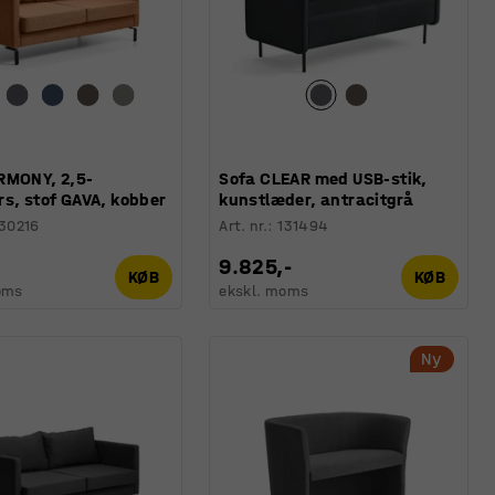
RMONY, 2,5-
Sofa CLEAR med USB-stik,
s, stof GAVA, kobber
kunstlæder, antracitgrå
30216
Art. nr.
:
131494
-
9.825,-
KØB
KØB
oms
ekskl. moms
Ny