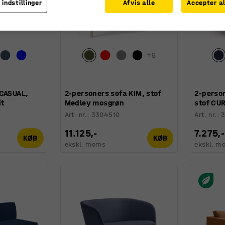
 indstillinger
Afvis alle
Accepter al
+
6
 CASUAL,
2-personers sofa KIM, stof
2-perso
it
Medley mosgrøn
stof CU
Art. nr.
:
3304510
Art. nr.
:
11.125,-
7.275,-
KØB
KØB
ekskl. moms
ekskl. m