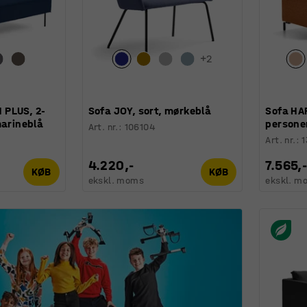
+
2
 PLUS, 2-
Sofa JOY, sort, mørkeblå
Sofa HA
marineblå
personer
Art. nr.
:
106104
Art. nr.
:
1
4.220,-
7.565,
KØB
KØB
ekskl. moms
ekskl. m