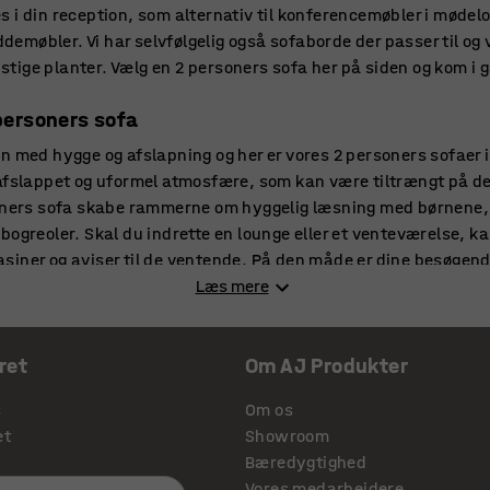
i din reception, som alternativ til konferencemøbler i mødeloka
iddemøbler. Vi har selvfølgelig også sofaborde der passer til og 
unstige planter. Vælg en 2 personers sofa her på siden og kom i 
personers sofa
n med hygge og afslapning og her er vores 2 personers sofaer 
afslappet og uformel atmosfære, som kan være tiltrængt på det
oners sofa skabe rammerne om hyggelig læsning med børnene, hv
ogreoler. Skal du indrette en lounge eller et venteværelse, kan
siner og aviser til de ventende. På den måde er dine besøgen
rsoners sofa.
Læs mere
soners sofa
ret
Om AJ Produkter
s forskellige modeller af 2 personers sofaer, som kommer i man
esigns, eller de mere klassiske, hvor sofaerne har en ramme a
s
Om os
e 2 personers sofaer, som er skærmet af til tre sider, med d
et
Showroom
vælge to 2 personers sofaer, eller ved at sammensætte med en 
Bæredygtighed
 dine behov og din indretningsstil.
Vores medarbejdere