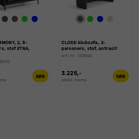
RMONY, 2, 5-
CLOSE-klubsofa, 2-
s, stof ETNA,
personers, stof, antracit
Art. nr.
:
132682
30112
-
3.225,-
KØB
KØB
oms
ekskl. moms