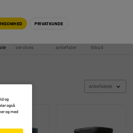
+45 5940 0999
info@ajprodukter.dk
IRKSOMHED
PRIVATKUNDE
Vores
Vi
Anmod om
ole
services
anbefaler
tilbud
Anbefalede
old og
eler også
amer og med