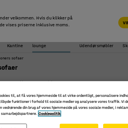
14 dages returret
under velkommen. Hvis du klikker på
V
de vises priserne inklusive moms.
Reception &
Kantine
lounge
Udendørsmøbler
Sk
soners sofaer
sofaer
e
Bredde
Materiale
ookies til, at få vores hjemmeside til at virke ordentligt, personalisere indh
ilbyde funktioner i forhold til sociale medier og analysere vores traffik. Vi d
n vedrørende din brug af vores hjemmeside på vores sociale medier, i rekl
e samarbejdspartnere.
Cookiepolitik