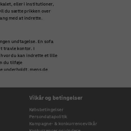
let, eller i institutioner,
vil du sætte prikken over
gang med at indrette.
ingen undtagelse. En sofa
 travle kontor. I
or du kan indrette et lille
 du tilføje
de underholdt, mens de
Vilkår og betingelser
ge afskygninger. Du kan
f træ. Sidst men ikke
Købsbetingelser
eres høje ryglæn. Du kan
Persondatapolitik
3 personers sofa. Der er
Kampagne- & konkurrencevilkår
Konkurrencer og vindere