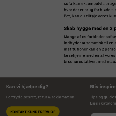
sofa kan eksempelvis bruges 
hvor der er brug for bløde s
i'et, kan du tilføje vores k
Skab hygge med en 2 
Mange af os forbinder sofae
indbyder automatisk til en 
institutioner kan en 2 pers
læsehjørne med en af vores b
brochurestativer, med maga
sidder behageligt i din 2 pe
Find din favorit 2 per
Kan vi hjælpe dig?
Bliv inspire
Her har vi samlet alle vore
vælge de moderne og enkle d
Fortrydelsesret, retur & reklamation
Tips og guide
mindst har vi de lyddæmpend
Læs i katalog
indrette større rum ved at 
KONTAKT KUNDESERVICE
mange muligheder, alt efter