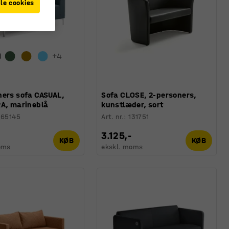
le cookies
+
4
ners sofa CASUAL,
Sofa CLOSE, 2-personers,
RA, marineblå
kunstlæder, sort
365145
Art. nr.
:
131751
3.125,-
KØB
KØB
oms
ekskl. moms