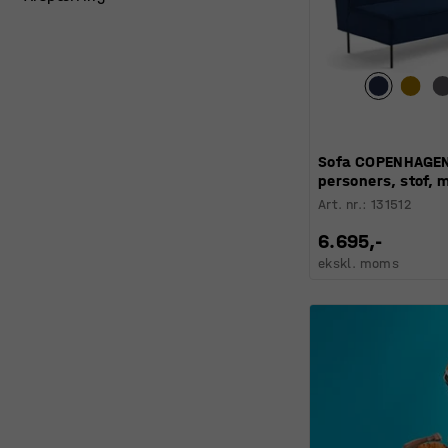
Sofa COPENHAGEN
personers, stof, 
Art. nr.
:
131512
6.695,-
ekskl. moms