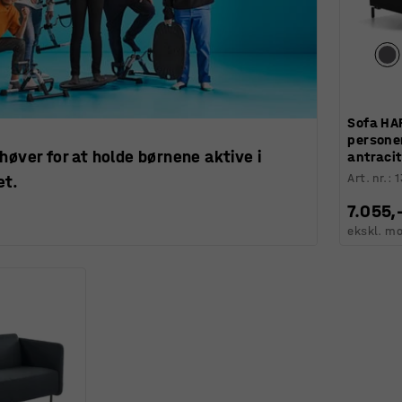
Sofa HA
personer
høver for at holde børnene aktive i
antracit
Art. nr.
:
1
et.
7.055,
ekskl. m