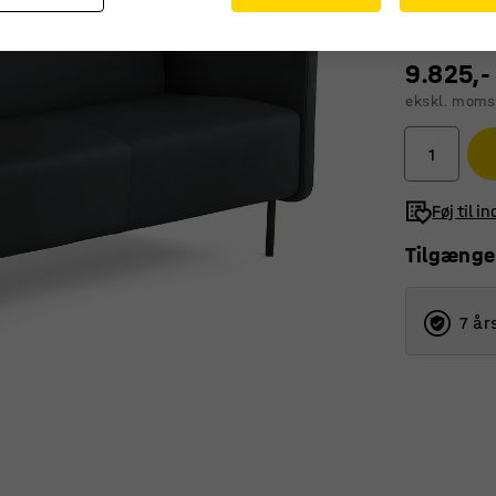
9.825,-
ekskl. moms
Føj til i
Tilgænge
7 år