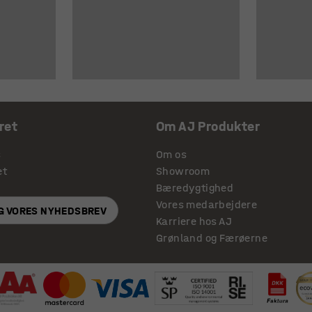
ret
Om AJ Produkter
s
Om os
et
Showroom
Bæredygtighed
Vores medarbejdere
IG VORES NYHEDSBREV
Karriere hos AJ
Grønland og Færøerne