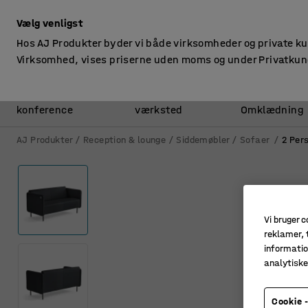
ekskl. moms
Vælg venligst
Hos AJ Produkter byder vi både virksomheder og private k
Virksomhed, vises priserne uden moms og under Privatkun
Kontor &
Lager &
konference
værksted
Omklædning
AJ Produkter
Reception & lounge
Siddemøbler
Sofaer
2 Per
Vi bruger c
reklamer, t
informatio
analytisk
Cookie -