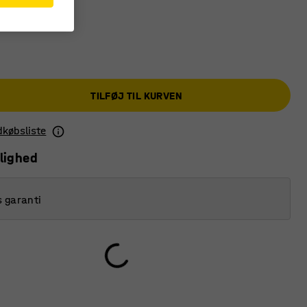
TILFØJ TIL KURVEN
ndkøbsliste
lighed
s garanti