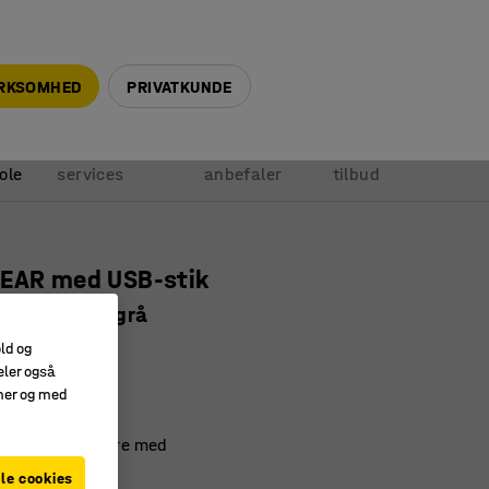
+45 5940 0999
info@ajprodukter.dk
IRKSOMHED
PRIVATKUNDE
Vores
Vi
Anmod om
ole
services
anbefaler
tilbud
LEAR med USB-stik
er, antracitgrå
1494
old og
eler også
design
amer og med
t USB-oplader
 og let at møblere med
le cookies
it