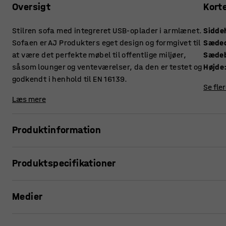
Oversigt
Kort
Stilren sofa med integreret USB-oplader i armlænet.
Sidde
Sofaen er AJ Produkters eget design og formgivet til
Sæde
at være det perfekte møbel til offentlige miljøer,
Sæde
såsom lounger og venteværelser, da den er testet og
Højde
godkendt i henhold til EN 16139.
Se fle
Læs mere
Produktinformation
Skab en behagelig plads til afslapning i offentlige miljøer.
Produktspecifikationer
USB-porten i armlænet giver sofaen både form og funktion. 
Siddehøjde
:
430
mm
sidder, og undgå at slutte din elektronik til en stikkontak
Medier
Sædedybde
:
535
mm
kan du sidde komfortabelt og arbejde eller surfe på samme
Sædebredde
:
1400
mm
Højde
:
770
mm
Med de rigtige møbler er det nemt at skabe en behagelig 