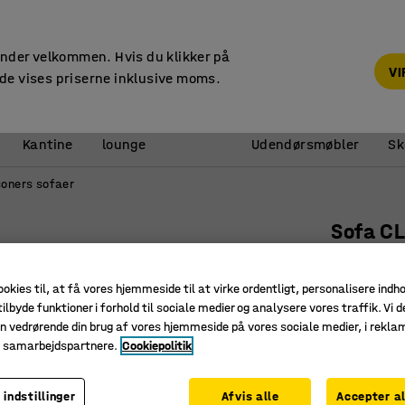
14 dages returret
under velkommen. Hvis du klikker på
V
de vises priserne inklusive moms.
Reception &
Kantine
lounge
Udendørsmøbler
Sk
soners sofaer
Sofa C
Kunstlæd
Art. nr.
:
13
ookies til, at få vores hjemmeside til at virke ordentligt, personalisere indh
ilbyde funktioner i forhold til sociale medier og analysere vores traffik. Vi d
Moderne 
n vedrørende din brug af vores hjemmeside på vores sociale medier, i rekl
e samarbejdspartnere.
Cookiepolitik
Integrere
Fleksibel
 indstillinger
Afvis alle
Accepter al
Farve
:
Antrac