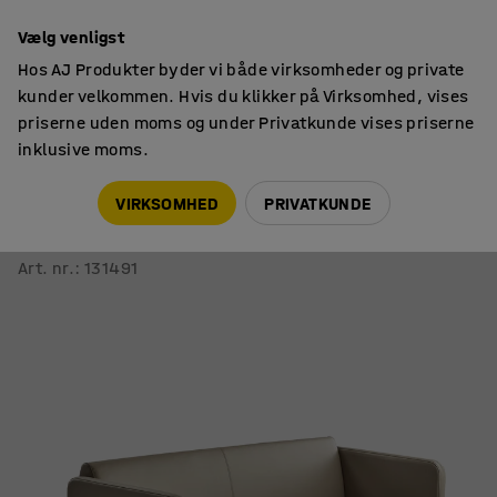
14 dages returret
Vælg venligst
Hos AJ Produkter byder vi både virksomheder og private
kunder velkommen. Hvis du klikker på Virksomhed, vises
priserne uden moms og under Privatkunde vises priserne
inklusive moms.
Sofaer
2 Personers sofaer
VIRKSOMHED
PRIVATKUNDE
Sofa CLEAR med USB-stik
Kunstlæder, taupe
Art. nr.
:
131491