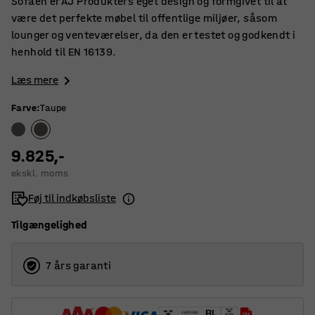
Sofaen er AJ Produkters eget design og formgivet til at
være det perfekte møbel til offentlige miljøer, såsom
lounger og venteværelser, da den er testet og godkendt i
henhold til EN 16139.
Læs mere
Farve
:
Taupe
9.825,-
ekskl. moms
Føj til indkøbsliste
Tilgængelighed
7 års garanti