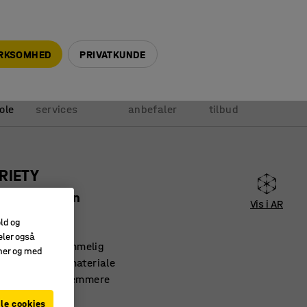
+45 5940 0999
info@ajprodukter.dk
IRKSOMHED
PRIVATKUNDE
Vores
Vi
Anmod om
ole
services
anbefaler
tilbud
RIETY
 CS, sandsten
Vis i AR
89127
old og
eler også
parende og rummelig
amer og med
og slidstærkt materiale
 gør rengøring nemmere
le cookies
arvet