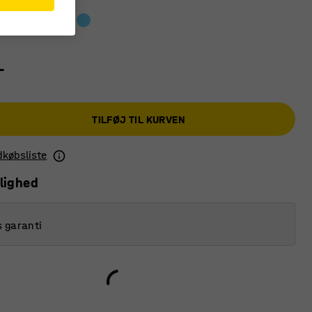
-
TILFØJ TIL KURVEN
ndkøbsliste
lighed
s garanti