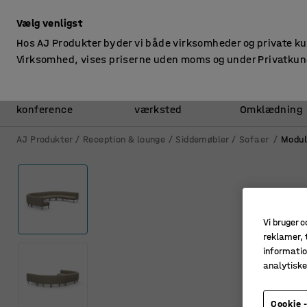
ekskl. moms
Vælg venligst
Hos AJ Produkter byder vi både virksomheder og private k
Virksomhed, vises priserne uden moms og under Privatkun
Kontor &
Lager &
konference
værksted
Omklædning
AJ Produkter
Reception & lounge
Siddemøbler
Sofaer
Modul
Vi bruger c
reklamer, t
informatio
analytisk
Cookie -