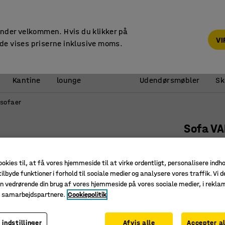
14 dages returret
under velkommen. Hvis du klikker på
V
de vises priserne inklusive moms.
Reception &
Kantine
lounge
Udendørsmøbler
Sk
sofaer
Sofa VA
Stof Pod
Art. nr.
:
38
ookies til, at få vores hjemmeside til at virke ordentligt, personalisere indh
ilbyde funktioner i forhold til sociale medier og analysere vores traffik. Vi d
Pladsbes
n vedrørende din brug af vores hjemmeside på vores sociale medier, i rekl
Holdbart 
e samarbejdspartnere.
Cookiepolitik
Ben, der
 indstillinger
Afvis alle
Accepter al
Farve
:
Sandf