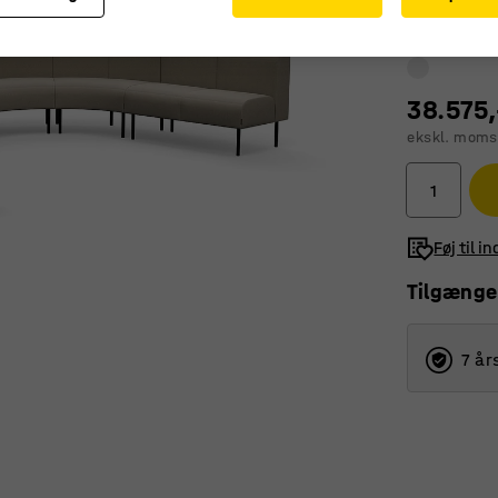
38.575,
ekskl. moms
Føj til i
Tilgænge
7 år