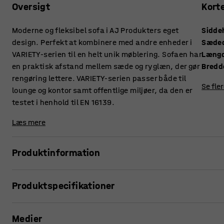
Oversigt
Kort
Moderne og fleksibel sofa i AJ Produkters eget
Sidde
design. Perfekt at kombinere med andre enheder i
Sæde
VARIETY-serien til en helt unik møblering. Sofaen har
Læng
en praktisk afstand mellem sæde og ryglæn, der gør
Bredd
rengøring lettere. VARIETY-serien passer både til
Se fle
lounge og kontor samt offentlige miljøer, da den er
testet i henhold til EN 16139.
Læs mere
Produktinformation
Denne sofa giver høj komfort og er betrukket med et slidstær
Produktspecifikationer
miljøer såsom lounger og venteværelser, men også kontor
ryglæn gør, at støv og snavs ikke samler sig mellem hynder
Siddehøjde
:
450
mm
Medier
Sædedybde
:
485
mm
VARIETY er en meget funktionel og fleksibel modulserie. E