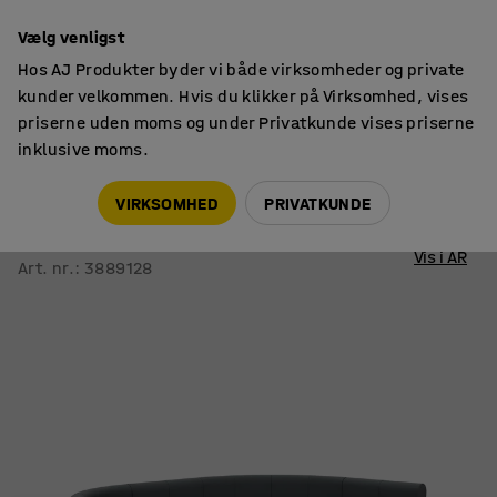
14 dages returret
Vælg venligst
Hos AJ Produkter byder vi både virksomheder og private
kunder velkommen. Hvis du klikker på Virksomhed, vises
priserne uden moms og under Privatkunde vises priserne
inklusive moms.
Sofaer
Modulsofaer
VIRKSOMHED
PRIVATKUNDE
Sofa VARIETY
Stof Pod CS, sølvgrå
Vis i AR
Art. nr.
:
3889128