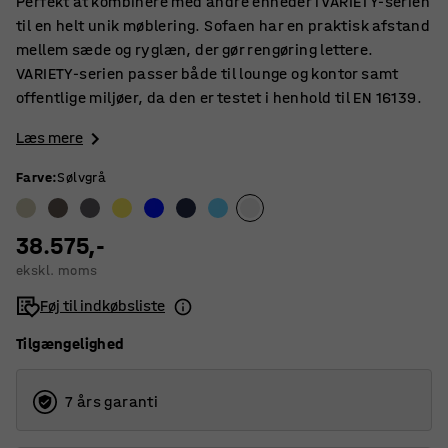
Perfekt at kombinere med andre enheder i VARIETY-serien
til en helt unik møblering. Sofaen har en praktisk afstand
mellem sæde og ryglæn, der gør rengøring lettere.
VARIETY-serien passer både til lounge og kontor samt
offentlige miljøer, da den er testet i henhold til EN 16139.
Læs mere
Farve
:
Sølvgrå
38.575,-
ekskl. moms
Føj til indkøbsliste
Tilgængelighed
7 års garanti