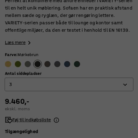
Perfekt at kombinere med andre enheder i VARIETY-serien
til en helt unik møblering. Sofaen har en praktisk afstand
mellem sæde og ryglæn, der gør rengøring lettere.
VARIETY-serien passer både til lounge og kontor samt
offentlige miljøer, da den er testet i henhold til EN 16139.
Læs mere
Farve
:
Mørkebrun
Antal siddepladser
3
9.460,-
2
ekskl. moms
3
Føj til indkøbsliste
Tilgængelighed