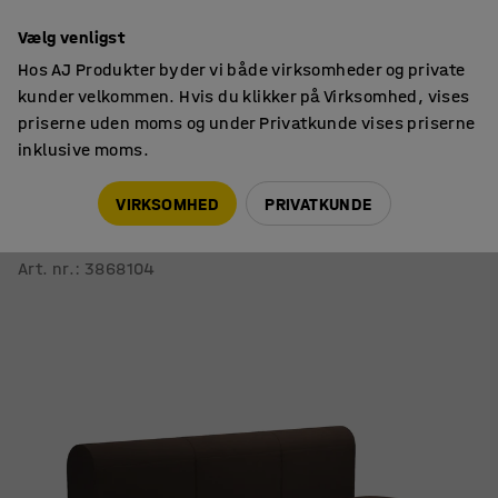
14 dages returret
Vælg venligst
Hos AJ Produkter byder vi både virksomheder og private
kunder velkommen. Hvis du klikker på Virksomhed, vises
priserne uden moms og under Privatkunde vises priserne
inklusive moms.
Sofaer
Modulsofaer
VIRKSOMHED
PRIVATKUNDE
Modulsofa VARIETY
3-personers, stof Blues CSII, mørkebrun
Art. nr.
:
3868104