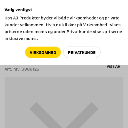
7 års garanti
Vælg venligst
Hos AJ Produkter byder vi både virksomheder og private
kunder velkommen. Hvis du klikker på Virksomhed, vises
priserne uden moms og under Privatkunde vises priserne
inklusive moms.
Sofaer
Modulsofaer
VIRKSOMHED
PRIVATKUNDE
Modulsofa VARIETY
1-personers, stof Pod CS, turkis
Vis i AR
Art. nr.
:
3866125