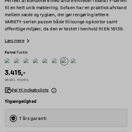
Perfekt at kombinere med andre enheder i VARIETY-serien
til en helt unik møblering. Sofaen har en praktisk afstand
mellem sæde og ryglæn, der gør rengøring lettere.
VARIETY-serien passer både til lounge og kontor samt
offentlige miljøer, da den er testet i henhold til EN 16139.
Læs mere
Farve
:
Turkis
3.415,-
ekskl. moms
Føj til indkøbsliste
Tilgængelighed
7 års garanti