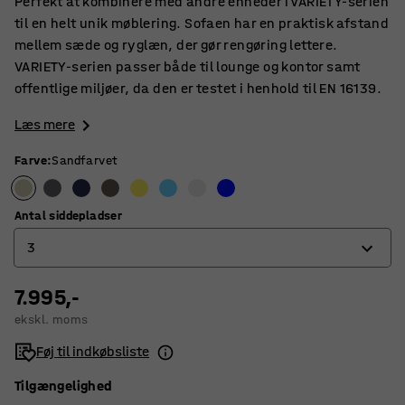
Perfekt at kombinere med andre enheder i VARIETY-serien
til en helt unik møblering. Sofaen har en praktisk afstand
mellem sæde og ryglæn, der gør rengøring lettere.
VARIETY-serien passer både til lounge og kontor samt
offentlige miljøer, da den er testet i henhold til EN 16139.
Læs mere
Farve
:
Sandfarvet
Antal siddepladser
3
7.995,-
2
ekskl. moms
3
Føj til indkøbsliste
Tilgængelighed