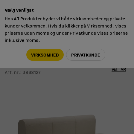
14 dages returret
Vælg venligst
Hos AJ Produkter byder vi både virksomheder og private
kunder velkommen. Hvis du klikker på Virksomhed, vises
priserne uden moms og under Privatkunde vises priserne
inklusive moms.
Sofaer
Modulsofaer
VIRKSOMHED
PRIVATKUNDE
Modulsofa VARIETY
3-personers, stof Pod CS, sand
Vis i AR
Art. nr.
:
3868127