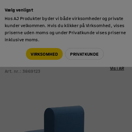
14 dages returret
Vælg venligst
Hos AJ Produkter byder vi både virksomheder og private
kunder velkommen. Hvis du klikker på Virksomhed, vises
priserne uden moms og under Privatkunde vises priserne
inklusive moms.
Sofaer
Modulsofaer
VIRKSOMHED
PRIVATKUNDE
Modulsofa VARIETY
1-personers, dobbelt, stof Pod CS, blå
Vis i AR
Art. nr.
:
3869123