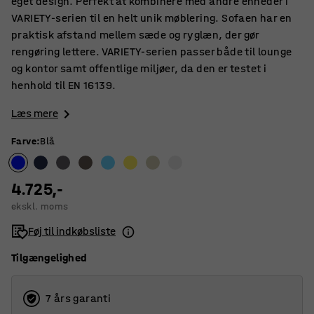
eget design. Perfekt at kombinere med andre enheder i
VARIETY-serien til en helt unik møblering. Sofaen har en
praktisk afstand mellem sæde og ryglæn, der gør
rengøring lettere. VARIETY-serien passer både til lounge
og kontor samt offentlige miljøer, da den er testet i
henhold til EN 16139.
Læs mere
Farve
:
Blå
4.725,-
ekskl. moms
Føj til indkøbsliste
Tilgængelighed
7 års garanti