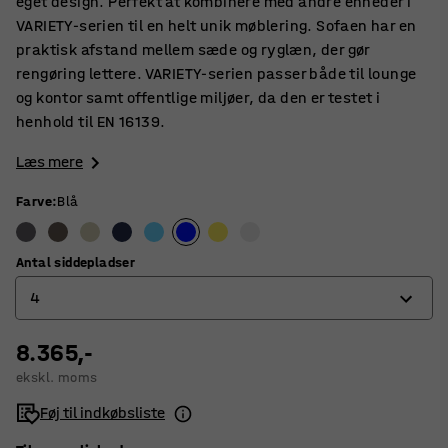
eget design. Perfekt at kombinere med andre enheder i
VARIETY-serien til en helt unik møblering. Sofaen har en
praktisk afstand mellem sæde og ryglæn, der gør
rengøring lettere. VARIETY-serien passer både til lounge
og kontor samt offentlige miljøer, da den er testet i
henhold til EN 16139.
Læs mere
Farve
:
Blå
Antal siddepladser
4
8.365,-
4
ekskl. moms
6
Føj til indkøbsliste