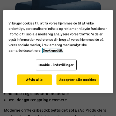
Vi bruger cookies til, at få vores hjemmeside til at virke
ordentligt, personalisere indhold og reklamer, tilbyde funktioner
i forhold til sociale medier og analysere vores traffik. Vi deler
også information vedrørende din brug af vores hjemmeside på
vores sociale medier, i reklamer og med analytiske
samarbejdspartnere.
Cookiepolitik
Cookie - indstillinger
Afvis alle
Accepter alle cookies
Kan udbygges til optimal brug
Holdbart og slidstærkt materiale
Ben, der gør rengøring nemmere
Moderne og fleksibel dobbeltsidet sofa i AJ Produkters