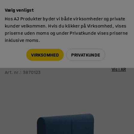
14 dages returret
Faktura til virksomheder
Vælg venligst
Hos AJ Produkter byder vi både virksomheder og private
kunder velkommen. Hvis du klikker på Virksomhed, vises
priserne uden moms og under Privatkunde vises priserne
inklusive moms.
Sofaer
Modulsofaer
VIRKSOMHED
PRIVATKUNDE
Modulsofa VARIETY
2-personers, dobbelt, stof Pod CS, blå
Vis i AR
Art. nr.
:
3870123