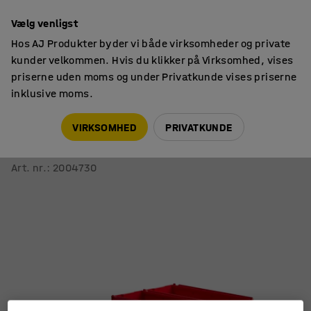
14 dages returret
Vælg venligst
Hos AJ Produkter byder vi både virksomheder og private
kunder velkommen. Hvis du klikker på Virksomhed, vises
priserne uden moms og under Privatkunde vises priserne
inklusive moms.
Opbevaringskasser
Småtingskasser
VIRKSOMHED
PRIVATKUNDE
Multifunktionel opbevaringskasse AJ 9000
Serie 9070, 600x230x150 mm, 10-pak, rød
Art. nr.
:
2004730