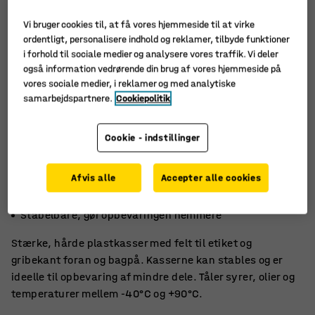
Vi bruger cookies til, at få vores hjemmeside til at virke
ordentligt, personalisere indhold og reklamer, tilbyde funktioner
i forhold til sociale medier og analysere vores traffik. Vi deler
også information vedrørende din brug af vores hjemmeside på
vores sociale medier, i reklamer og med analytiske
samarbejdspartnere.
Cookiepolitik
Cookie - indstillinger
Afvis alle
Accepter alle cookies
Perfekt til småtingsopbevaring
Grebskant letter løft
Stabelbare, gør opbevaringen nemmere
Stærke, hårde plastkasser med felt til etiket og
gribekant foran og bagpå. Kasserne kan stables og er
ideelle til opbevaring af mindre dele. Tåler syrer, olier og
temperaturer mellem -40°C og +90°C.