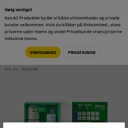
14 dages returret
Vælg venligst
Hos AJ Produkter byder vi både virksomheder og private
kunder velkommen. Hvis du klikker på Virksomhed, vises
priserne uden moms og under Privatkunde vises priserne
inklusive moms.
Førstehjælp
Øjenskyl
VIRKSOMHED
PRIVATKUNDE
Øjenskyl
Vægstation
Art. nr.
:
334056