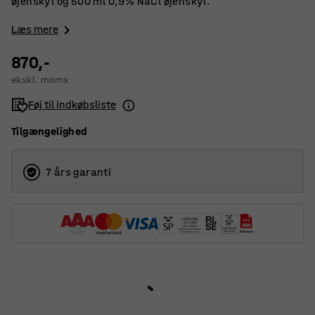
øjenskyl og 500 ml 0,9% NaCl øjenskyl.
Læs mere
870,-
ekskl. moms
Føj til indkøbsliste
Tilgængelighed
7 års garanti