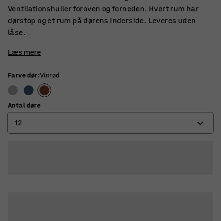
Ventilationshuller foroven og forneden. Hvert rum har
dørstop og et rum på dørens inderside. Leveres uden
låse.
Læs mere
Farve dør
:
Vinrød
Antal døre
12
8
12
16