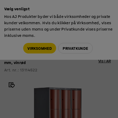
14 dages returret
Vælg venligst
Hos AJ Produkter byder vi både virksomheder og private
kunder velkommen. Hvis du klikker på Virksomhed, vises
priserne uden moms og under Privatkunde vises priserne
inklusive moms.
Smårumsskabe
Smårumsskabe med understel
VIRKSOMHED
PRIVATKUNDE
Omklædningsskab CURVE
Benstel, 3 sektioner, 12 rum, 1940x900x550
Vis i AR
mm, vinrød
Art. nr.
:
13114522