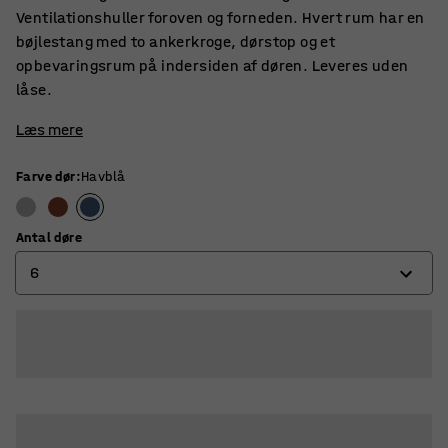
Ventilationshuller foroven og forneden. Hvert rum har en
bøjlestang med to ankerkroge, dørstop og et
opbevaringsrum på indersiden af døren. Leveres uden
låse.
Læs mere
Farve dør
:
Havblå
Antal døre
6
4
6
8