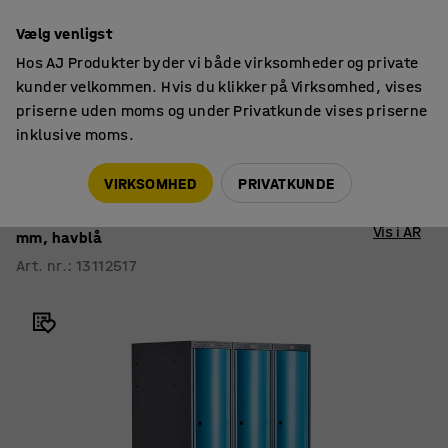
14 dages returret
Vælg venligst
Hos AJ Produkter byder vi både virksomheder og private
kunder velkommen. Hvis du klikker på Virksomhed, vises
priserne uden moms og under Privatkunde vises priserne
inklusive moms.
Smårumsskabe
Smårumsskabe med understel
VIRKSOMHED
PRIVATKUNDE
Omklædningsskab CURVE
Sokkel, 3 sektioner, 6 rum, 1890x900x550
Vis i AR
mm, havblå
Art. nr.
:
13112517