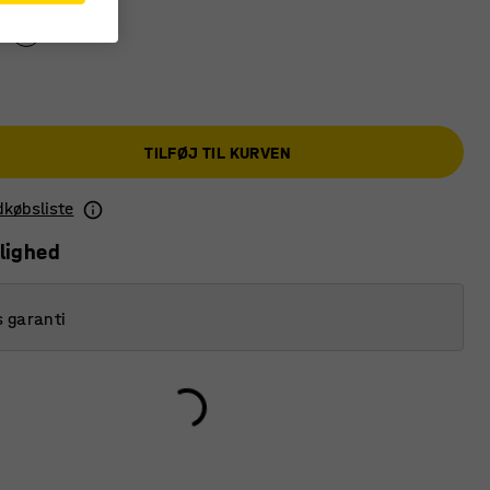
TILFØJ TIL KURVEN
ndkøbsliste
lighed
s garanti