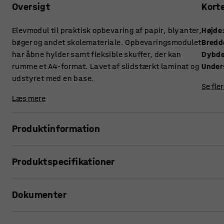
Oversigt
Kort
Elevmodul til praktisk opbevaring af papir, blyanter,
Højde
bøger og andet skolemateriale. Opbevaringsmodulet
Bredd
har åbne hylder samt fleksible skuffer, der kan
Dybd
rumme et A4-format. Lavet af slidstærkt laminat og
Under
udstyret med en base.
Se fle
Læs mere
Produktinformation
Dette skab er perfekt til elevernes personlige opbevaring 
Produktspecifikationer
format og giver meget opbevaringsplads på et lille areal. D
passe ind i de fleste skolemiljøer.
Højde
:
800
mm
Dokumenter
Bredde
:
800
mm
Elevmodulet har både åbne hylder og fleksible skuffer til p
Dybde
:
460
mm
skolematerialer. For eksempel kan eleverne dele opbevaring
Understel
:
Sokkel
Udskriv produktside
Opbevaringen fungerer også godt til fællesopbevaring for 