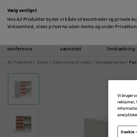
ekskl. moms
Vælg venligst
Hos AJ Produkter byder vi både virksomheder og private k
Virksomhed, vises priserne uden moms og under Privatkun
Kontor &
Lager &
konference
værksted
Omklædning
AJ Produkter
Skole
Opbevaring til skole
Elevopbevaring
Fas
Vi bruger c
reklamer, t
informatio
analytisk
Cookie -