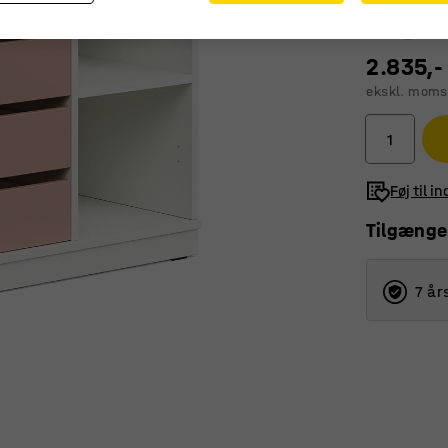
2.835,-
ekskl. moms
Føj til i
Tilgænge
7 år