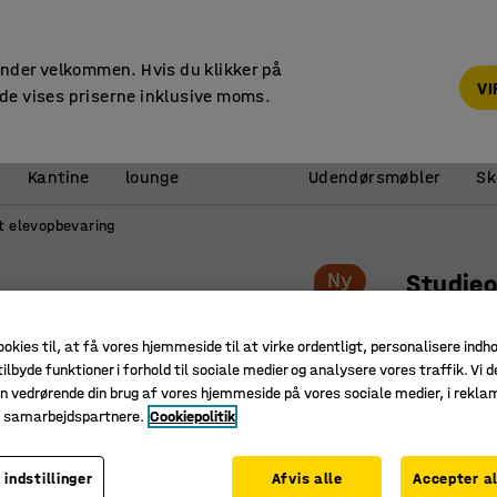
14 dages returret
under velkommen. Hvis du klikker på
V
de vises priserne inklusive moms.
Reception &
Kantine
lounge
Udendørsmøbler
Sk
t elevopbevaring
Ny
Studie
4 skuffe
ookies til, at få vores hjemmeside til at virke ordentligt, personalisere indh
Art. nr.
:
39
ilbyde funktioner i forhold til sociale medier og analysere vores traffik. Vi d
n vedrørende din brug af vores hjemmeside på vores sociale medier, i rekl
Sikker o
e samarbejdspartnere.
Cookiepolitik
Pladsbes
Lavet af 
 indstillinger
Afvis alle
Accepter al
Farve skuffe