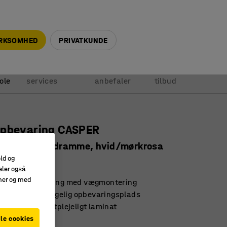
+45 5940 0999
info@ajprodukter.dk
IRKSOMHED
PRIVATKUNDE
Vores
Vi
Anmod om
ole
services
anbefaler
tilbud
opbevaring CASPER
r, 2 rum, bundramme, hvid/mørkrosa
old og
10227
eler også
amer og med
g stabil opbevaring med vægmontering
parende med rigelig opbevaringsplads
slidstærkt og letplejeligt laminat
le cookies
front
:
Mørk rosa