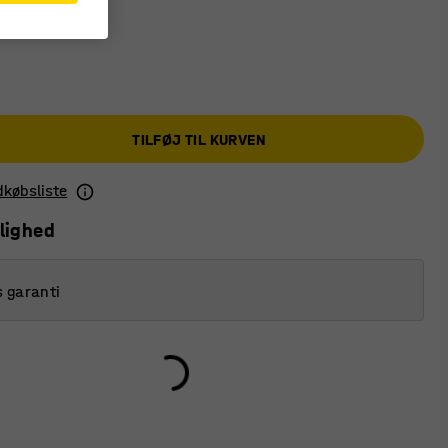
TILFØJ TIL KURVEN
ndkøbsliste
lighed
s garanti