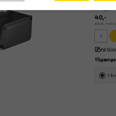
40,-
ekskl. moms
Føj til i
Tilgænge
7 år