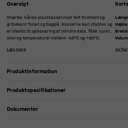
Oversigt
Kort
Stærke, hårde plastkasser med felt til etiket og
Læng
gribekant foran og bagpå. Kasserne kan stables og
Højde
er ideelle til opbevaring af mindre dele. Tåler syrer,
Bredd
olier og temperaturer mellem -40°C og +90°C.
Volum
Læs mere
Se fle
Produktinformation
Plastkasserne i 9000-serien er af høj kvalitet og tåler en 
Produktspecifikationer
stor indvendig volumen og er velegnet til alsidig småtingso
det let at mærke kassen, så du hurtigt kan identificere i
Længde
:
250
mm
gribekanter gør løft lettere. Du kan stable flere plastkasse
Dokumenter
Højde
:
130
mm
pladsbesparende opbevaringsløsning. Åbningen foran gør de
Bredde
:
148
mm
selv når kasserne er stablet oven på hinanden.
Volumen
:
3,7
L
Udskriv produktside