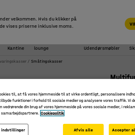
14 dages returret
under velkommen. Hvis du klikker på
V
de vises priserne inklusive moms.
Reception &
Kantine
lounge
Udendørsmøbler
Sk
varingskasser
Småtingskasser
Multifu
Serie 74
ookies til, at få vores hjemmeside til at virke ordentligt, personalisere indh
Art. nr.
:
20
ilbyde funktioner i forhold til sociale medier og analysere vores traffik. Vi d
n vedrørende din brug af vores hjemmeside på vores sociale medier, i rekl
Stabelba
e samarbejdspartnere.
Cookiepolitik
Til småt
Tåler syre
 indstillinger
Afvis alle
Accepter al
Farve kasse