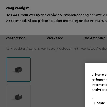
ekskl. moms
Vælg venligst
Hos AJ Produkter byder vi både virksomheder og private k
Virksomhed, vises priserne uden moms og under Privatkun
Kontor &
Lager &
konference
værksted
Omklædning
AJ Produkter
Lager & værksted
Opbevaring til værksted
Opbe
Vi bruger c
reklamer, t
informatio
analytisk
Cookie -