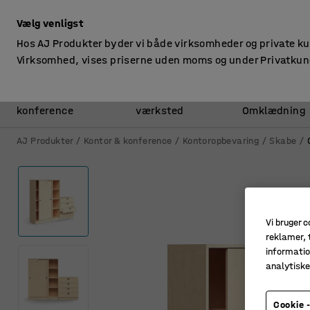
ekskl. moms
Vælg venligst
Hos AJ Produkter byder vi både virksomheder og private k
Virksomhed, vises priserne uden moms og under Privatkun
Kontor &
Lager &
konference
værksted
Omklædning
AJ Produkter
Kontor & konference
Kontoropbevaring
Skabe
Vi bruger c
reklamer, t
informatio
analytisk
Cookie -