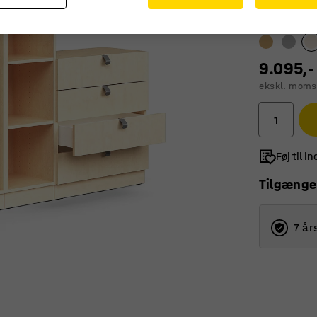
Farve
:
Birk
9.095,-
ekskl. moms
Føj til i
Tilgænge
7 år