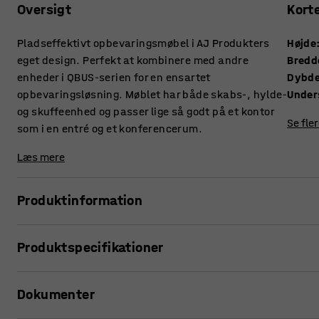
Oversigt
Kort
Pladseffektivt opbevaringsmøbel i AJ Produkters
Højde
eget design. Perfekt at kombinere med andre
Bredd
enheder i QBUS-serien for en ensartet
Dybd
opbevaringsløsning. Møblet har både skabs-, hylde-
Under
og skuffeenhed og passer lige så godt på et kontor
Se fle
som i en entré og et konferencerum.
Læs mere
Produktinformation
Med den tilpasningsdygtige opbevaringsserie QBUS kan du
Produktspecifikationer
Med dette praktiske kombinationsmøbel får du masser af 
og i skuffer. Den høje skabsenhed er udstyret med aflåsel
Højde
:
1636
mm
lukning.
Dokumenter
Bredde
:
2000
mm
Dybde
:
420
mm
Opbevaringsenheden passer perfekt til generel opbevaring a