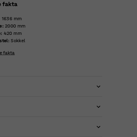
e fakta
:
1636
mm
e
:
2000
mm
e
:
420
mm
stel
:
Sokkel
re fakta
 nemt skabe en organiseret arbejdsplads.
opbevaringsmuligheder i både skab, på hylder
ige skydelåger for pladsbesparende åbning og
f ringbind, aviser, kontorartikler eller