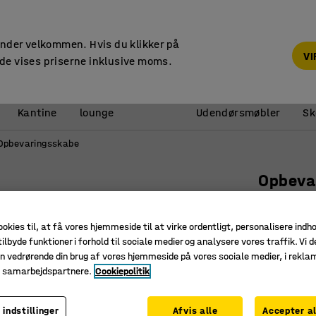
14 dages returret
under velkommen. Hvis du klikker på
V
de vises priserne inklusive moms.
Reception &
Kantine
lounge
Udendørsmøbler
Sk
Opbevaringsskabe
Opbeva
Låsbart s
1636x20
ookies til, at få vores hjemmeside til at virke ordentligt, personalisere indh
ilbyde funktioner i forhold til sociale medier og analysere vores traffik. Vi d
Art. nr.
:
17
n vedrørende din brug af vores hjemmeside på vores sociale medier, i rekl
e samarbejdspartnere.
Cookiepolitik
Tilbyder 
Aflåselig
En del af
 indstillinger
Afvis alle
Accepter al