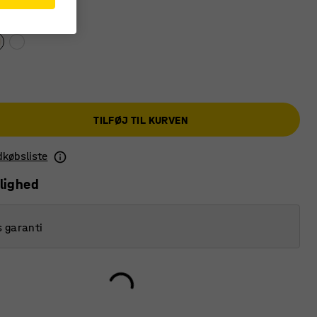
TILFØJ TIL KURVEN
ndkøbsliste
lighed
s garanti