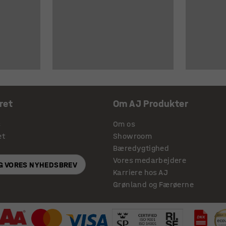
ret
Om AJ Produkter
s
Om os
et
Showroom
Bæredygtighed
Vores medarbejdere
IG VORES NYHEDSBREV
Karriere hos AJ
Grønland og Færøerne