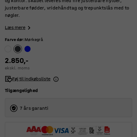
og kontor. Skabet leveres med fire justerbare hylder,
justerbare fødder, vridehåndtag og trepunktslås med to
nøgler.
Læs mere
Farve dør
:
Mørkegrå
2.850,-
ekskl. moms
Føj til indkøbsliste
Tilgængelighed
7 års garanti