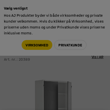
14 dages returret
Vælg venligst
Hos AJ Produkter byder vi både virksomheder og private
kunder velkommen. Hvis du klikker på Virksomhed, vises
priserne uden moms og under Privatkunde vises priserne
inklusive moms.
Skabe til værksted
Værktøjsskabe
VIRKSOMHED
PRIVATKUNDE
Opbevaringsskab STYLE
1900x1000x400 mm, hvid med mørkegrå døre
Vis i AR
Art. nr.
:
20389