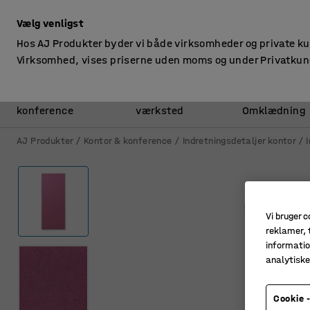
ekskl. moms
Vælg venligst
Hos AJ Produkter byder vi både virksomheder og private k
Virksomhed, vises priserne uden moms og under Privatkun
Kontor &
Lager &
konference
værksted
Omklædning
AJ Produkter
Kontor & konference
Indretningsdetaljer kontor
Vi bruger c
reklamer, t
informatio
analytisk
Cookie -