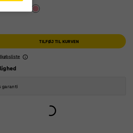
TILFØJ TIL KURVEN
ndkøbsliste
lighed
s garanti