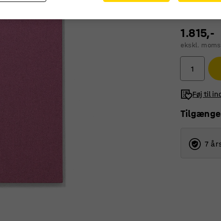
1.815,-
ekskl. moms
Føj til i
Tilgænge
7 år