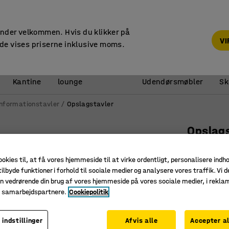
14 dages returret
under velkommen. Hvis du klikker på
V
de vises priserne inklusive moms.
Reception &
Kantine
lounge
Udendørsmøbler
Sk
Informationstavler
Opslagstavler
Opslag
500x119
ookies til, at få vores hjemmeside til at virke ordentligt, personalisere indh
Art. nr.
:
14
ilbyde funktioner i forhold til sociale medier og analysere vores traffik. Vi d
n vedrørende din brug af vores hjemmeside på vores sociale medier, i rekl
Skjulte b
e samarbejdspartnere.
Cookiepolitik
Stof i 10
Kan mont
 indstillinger
Afvis alle
Accepter al
Farve
:
Rosa