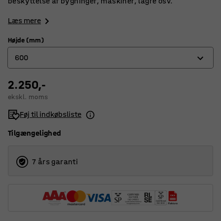
beskyttelse af bygninger, maskiner, lagre osv.
Læs mere
Højde (mm)
600
2.250,-
350
ekskl. moms
600
Føj til indkøbsliste
1200
Tilgængelighed
7 års garanti