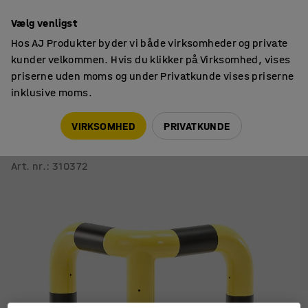
14 dages returret
Vælg venligst
Hos AJ Produkter byder vi både virksomheder og private
kunder velkommen. Hvis du klikker på Virksomhed, vises
priserne uden moms og under Privatkunde vises priserne
inklusive moms.
Sikkerhed
Påkørselsværn
VIRKSOMHED
PRIVATKUNDE
Påkørselsbeskytter
Hjørne, Ø 89 mm, 600x640x640 mm
Art. nr.
:
310372