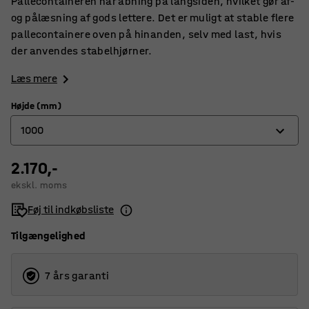
Pallecontaineren har åbning på langsiden, hvilket gør af-
og pålæsning af gods lettere. Det er muligt at stable flere
pallecontainere oven på hinanden, selv med last, hvis
der anvendes stabelhjørner.
Læs mere
Højde (mm)
1000
2.170,-
400
ekskl. moms
660
Føj til indkøbsliste
800
Tilgængelighed
1000
7 års garanti