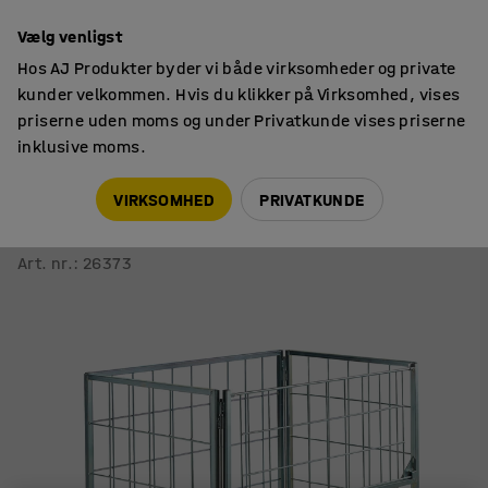
14 dages returret
Vælg venligst
Hos AJ Produkter byder vi både virksomheder og private
kunder velkommen. Hvis du klikker på Virksomhed, vises
priserne uden moms og under Privatkunde vises priserne
inklusive moms.
Paller & tilbehør
Pallecontainere
VIRKSOMHED
PRIVATKUNDE
Pallecontainer VOLUME
1200x800x1000 mm, langsideåbning
Art. nr.
:
26373