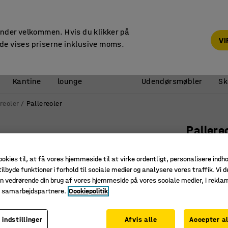
14 dages returret
under velkommen. Hvis du klikker på
V
de vises priserne inklusive moms.
Reception &
Kantine
lounge
Udendørsmøbler
Sk
reoler
Pallereoler
Pallere
Påbygnin
ookies til, at få vores hjemmeside til at virke ordentligt, personalisere indh
Art. nr.
:
23
ilbyde funktioner i forhold til sociale medier og analysere vores traffik. Vi d
n vedrørende din brug af vores hjemmeside på vores sociale medier, i rekl
Tilbyder
e samarbejdspartnere.
Cookiepolitik
Pladsbes
Opfylder
 indstillinger
Afvis alle
Accepter al
Højde (mm)