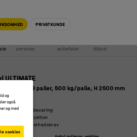
+45 5940 0999
info@ajprodukter.dk
IRKSOMHED
PRIVATKUNDE
Vores
Vi
Anmod om
ole
services
anbefaler
tilbud
ol ULTIMATE
gssektion, 9 paller, 500 kg/palle, H 2500 mm
old og
704
eler også
amer og med
 fremragende opbevaring
parende konstruktion
 branchens sikkerhedskrav
le cookies
Antal paller pr. sektion