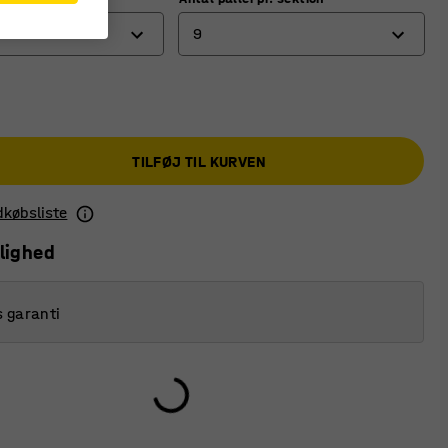
9
9
12
TILFØJ TIL KURVEN
15
ndkøbsliste
lighed
s garanti