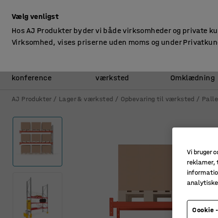
ekskl. moms
Vælg venligst
Hos AJ Produkter byder vi både virksomheder og private k
Virksomhed, vises priserne uden moms og under Privatkun
Kontor &
Lager &
konference
værksted
Omklædning
AJ Produkter
Lager & værksted
Opbevaring til værksted
Palle
Vi bruger c
reklamer, t
informatio
analytisk
Cookie -