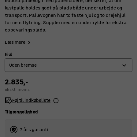
Robust pallevogn med palleholdere, der sikrer, at din
lastpalle holdes godt på plads både under arbejde og
transport. Pallevognen har to faste hjul og to drejehjul
for nem flytning. Suppler med en underhylde for ekstra
opbevaringsplads.
Læs mere
Hjul
Uden bremse
2.835,-
Med bremse
ekskl. moms
Uden bremse
Føj til indkøbsliste
Tilgængelighed
7 års garanti