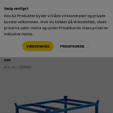
14 dages returret
Vælg venligst
Hos AJ Produkter byder vi både virksomheder og private
kunder velkommen. Hvis du klikker på Virksomhed, vises
priserne uden moms og under Privatkunde vises priserne
inklusive moms.
Paller & tilbehør
Pallevogne
VIRKSOMHED
PRIVATKUNDE
Pallevogn FRAME
500 kg belastning, Ø 200 mm gummihjul, 1200x800x795
mm
Art. nr.
:
30590