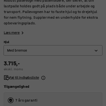
Robust pallevogn med palleholdere, der sikrer, at din
lastpalle holdes godt på plads både under arbejde og
transport. Pallevognen har to faste hjul og to drejehjul
for nem flytning. Suppler med en underhylde for ekstra
opbevaringsplads.
Læs mere
Hjul
Med bremse
3.715,-
Med bremse
ekskl. moms
Uden bremse
Føj til indkøbsliste
Tilgængelighed
7 års garanti