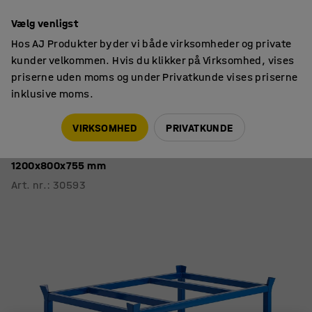
14 dages returret
Vælg venligst
Hos AJ Produkter byder vi både virksomheder og private
kunder velkommen. Hvis du klikker på Virksomhed, vises
priserne uden moms og under Privatkunde vises priserne
inklusive moms.
Paller & tilbehør
Pallevogne
VIRKSOMHED
PRIVATKUNDE
Pallevogn FRAME
500 kg belastning, Ø 160 mm PU-hjul, bremser,
1200x800x755 mm
Art. nr.
:
30593