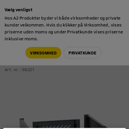
14 dages returret
Vælg venligst
Hos AJ Produkter byder vi både virksomheder og private
kunder velkommen. Hvis du klikker på Virksomhed, vises
priserne uden moms og under Privatkunde vises priserne
inklusive moms.
Tilbehør til skabe
Sokler & ben til omklædningsskabe
VIRKSOMHED
PRIVATKUNDE
Panel for/bag
Til benstel CREATE, 400 mm, grå
Art. nr.
:
56221