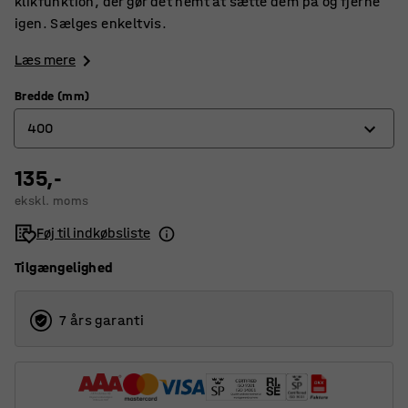
klikfunktion, der gør det nemt at sætte dem på og fjerne
igen. Sælges enkeltvis.
Læs mere
Bredde (mm)
400
135,-
300
ekskl. moms
400
Føj til indkøbsliste
600
Tilgængelighed
800
900
7 års garanti
1200