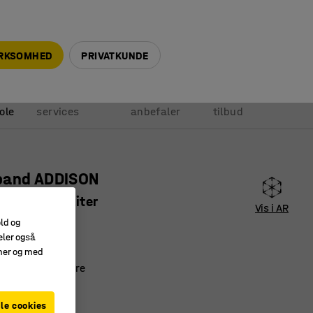
+45 5940 0999
info@ajprodukter.dk
IRKSOMHED
PRIVATKUNDE
Vores
Vi
Anmod om
ole
services
anbefaler
tilbud
pand ADDISON
oldere, 45 liter
Vis i AR
6833
old og
eler også
amer og med
ge inderbeholdere
ede pedaler
le cookies