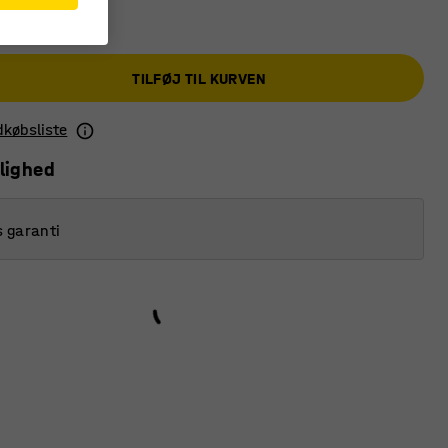
TILFØJ TIL KURVEN
ndkøbsliste
lighed
s garanti