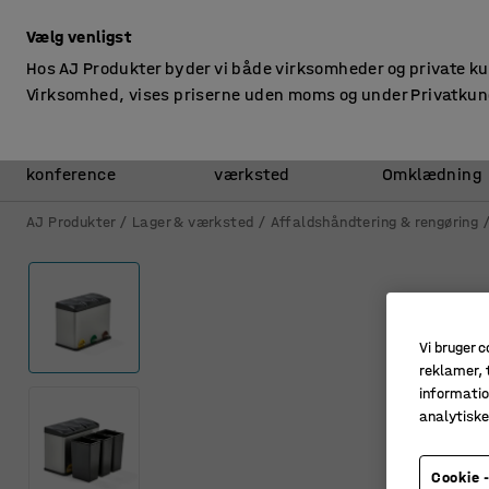
ekskl. moms
Vælg venligst
Hos AJ Produkter byder vi både virksomheder og private k
Virksomhed, vises priserne uden moms og under Privatkun
Kontor &
Lager &
konference
værksted
Omklædning
AJ Produkter
Lager & værksted
Affaldshåndtering & rengøring
Vi bruger c
reklamer, t
informatio
analytisk
Cookie -