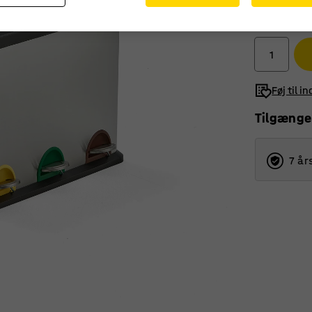
940,-
ekskl. moms
Føj til i
Tilgænge
7 år