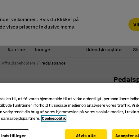
14 dages returret
under velkommen. Hvis du klikker på
V
de vises priserne inklusive moms.
Reception &
Kantine
lounge
Udendørsmøbler
Sk
Affaldsbeholdere
Pedalspande
Pedals
Med 3 beh
Art. nr.
:
24
ookies til, at få vores hjemmeside til at virke ordentligt, personalisere indh
ilbyde funktioner i forhold til sociale medier og analysere vores traffik. Vi d
Rustfri
n vedrørende din brug af vores hjemmeside på vores sociale medier, i rekl
e samarbejdspartnere.
Cookiepolitik
Udtageli
Farvekod
 indstillinger
Afvis alle
Accepter al