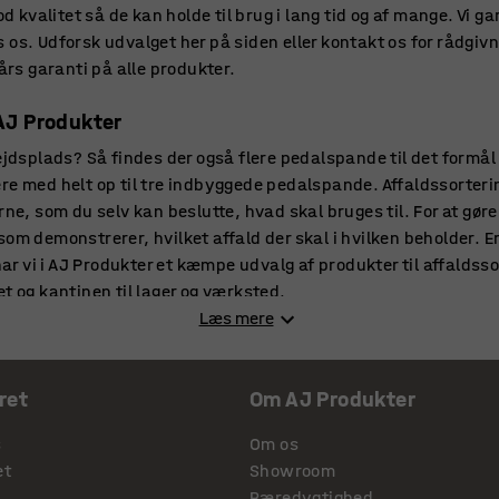
od kvalitet så de kan holde til brug i lang tid og af mange. Vi g
os. Udforsk udvalget her på siden eller kontakt os for rådgivni
 års garanti på alle produkter.
AJ Produkter
ejdsplads? Så findes der også flere pedalspande til det formål
re med helt op til tre indbyggede pedalspande. Affaldssorter
rne, som du selv kan beslutte, hvad skal bruges til. For at gør
om demonstrerer, hvilket affald der skal i hvilken beholder. Er
 har vi i AJ Produkter et kæmpe udvalg af produkter til affaldsso
t og kantinen til lager og værksted.
Læs mere
n pedalspand?
e imellem, så kan det være en god idé at gøre sig nogle overve
ret
Om AJ Produkter
g hvilke funktioner, den skal have. Arbejder du f.eks. med bra
t at vælge en affaldsspand, der kan tåle det. Derudover kan de
s
Om os
get ud eller er I mange, der deler den samme spand, så er en 
et
Showroom
meget affald og tømmes spanden dagligt, så er en mindre model
Bæredygtighed