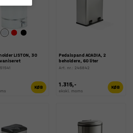
holder LISTON, 30
Pedalspand ACADIA, 2
alvaniseret
beholdere, 60 liter
51541
Art. nr.
:
246842
1.315,-
KØB
KØB
oms
ekskl. moms