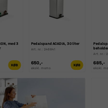
SON, med 3
Pedalspand ACADIA, 30 liter
Pedalsp
r
beholder
Art. nr.
:
246841
Art. nr.
:
650,-
685,-
KØB
KØB
ekskl. moms
ekskl. m