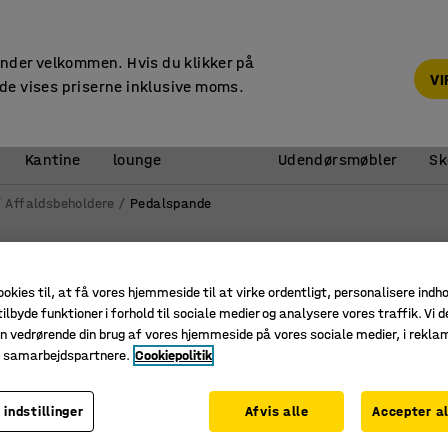
14 dages returret
under velkommen. Hvis du klikker på
V
de vises priserne inklusive moms.
Reception &
Kantine
lounge
Udendørsmøbler
Sk
Affaldsbeholdere
Pedalspande
Bredde
Dybde
Diameter
Vis flere filtre
ookies til, at få vores hjemmeside til at virke ordentligt, personalisere indh
ilbyde funktioner i forhold til sociale medier og analysere vores traffik. Vi d
n vedrørende din brug af vores hjemmeside på vores sociale medier, i rekl
e samarbejdspartnere.
Cookiepolitik
 indstillinger
Afvis alle
Accepter al