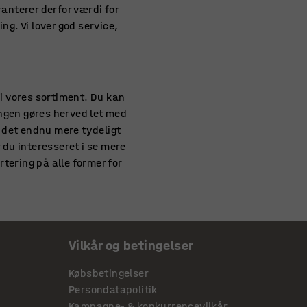
aranterer derfor værdi for
ng. Vi lover god service,
 i vores sortiment. Du kan
ingen gøres herved let med
e det endnu mere tydeligt
 du interesseret i se mere
rtering på alle former for
jelser omkring, hvad ens nye
Vilkår og betingelser
ndfarligt affald, som skal
t være smart at overveje
Købsbetingelser
stor model formentlig at
Persondatapolitik
, der ikke optager for meget
Kampagne- & konkurrencevilkår