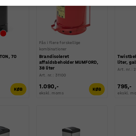
Fås i flere forskellige
kombinationer
STON, 70
Brandisoleret
Twistbe
affaldsbeholder MUMFORD,
liter, g
38 liter
Art. nr.
:
2
Art. nr.
:
31100
1.090,-
795,-
KØB
KØB
ekskl. moms
ekskl. m