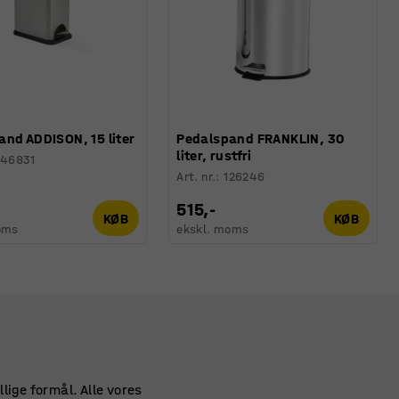
and ADDISON, 15 liter
Pedalspand FRANKLIN, 30
liter, rustfri
246831
Art. nr.
:
126246
515,-
KØB
KØB
oms
ekskl. moms
llige formål. Alle vores