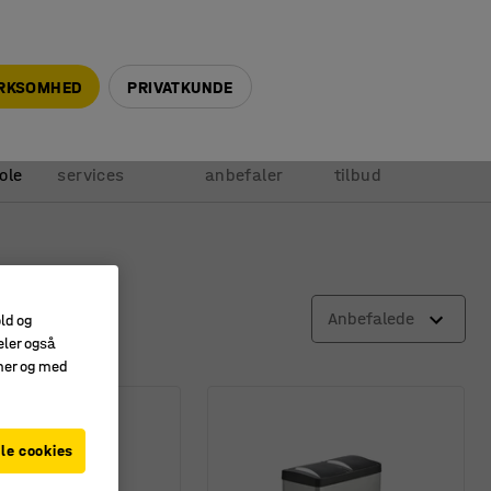
+45 5940 0999
info@ajprodukter.dk
IRKSOMHED
PRIVATKUNDE
Vores
Vi
Anmod om
ole
services
anbefaler
tilbud
Anbefalede
old og
eler også
amer og med
le cookies