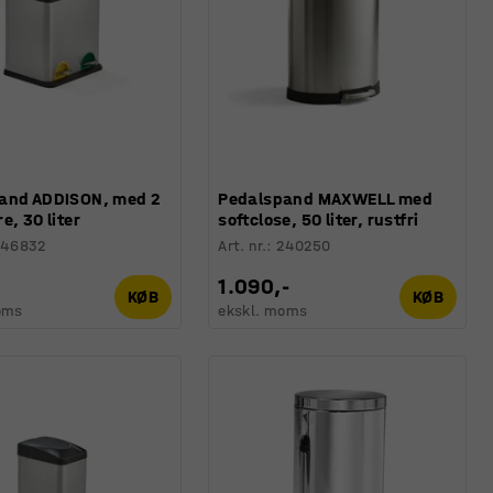
and ADDISON, med 2
Pedalspand MAXWELL med
e, 30 liter
softclose, 50 liter, rustfri
246832
Art. nr.
:
240250
1.090,-
KØB
KØB
oms
ekskl. moms