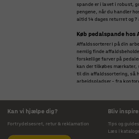
spande er i lavet i robust, g
pengene, når du handler hos 
altid 14 dages returret og 7
Køb pedalspande hos 
Affaldssorterer I på din arb
nemlig finde affaldsbeholde
forskellige farver på pedale
kan der tilkøbes mærkater, s
til din affaldssortering, så
arbejdspladser – fra kontore
Hvor skal du bruge di
Med et stort udvalg at vælg
Kan vi hjælpe dig?
Bliv inspire
pedalspand skal bruges til o
smides ud, så er det vigtig
Fortrydelsesret, retur & reklamation
Tips og guide
mængden affald. Smider I me
Læs i katalog
foretrække. Er der ikke så 