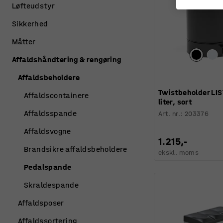
Løfteudstyr
Sikkerhed
Måtter
Affaldshåndtering & rengøring
Affaldsbeholdere
Twistbeholder LI
Affaldscontainere
liter, sort
Affaldsspande
Art. nr.
:
203376
Affaldsvogne
1.215,-
Brandsikre affaldsbeholdere
ekskl. moms
Pedalspande
Skraldespande
Affaldsposer
Affaldssortering