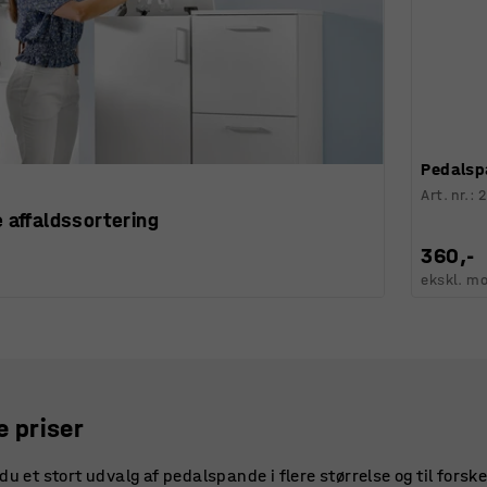
Pedalsp
Art. nr.
:
e affaldssortering
360,-
ekskl. m
e priser
u et stort udvalg af pedalspande i flere størrelse og til forske