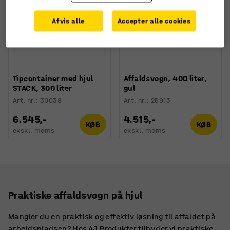
Afvis alle
Accepter alle cookies
Tipcontainer med hjul
Affaldsvogn, 400 liter,
STACK, 300 liter
gul
Art. nr.
:
30038
Art. nr.
:
25913
6.545,-
4.515,-
KØB
KØB
ekskl. moms
ekskl. moms
Praktiske affaldsvogn på hjul
Mangler du en praktisk og effektiv løsning til affaldet på
arbejdspladsen? Hos AJ Produkter tilbyder vi praktiske