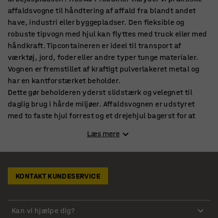
affaldsvogne til håndtering af affald fra blandt andet
have, industri eller byggepladser. Den fleksible og
robuste tipvogn med hjul kan flyttes med truck eller med
håndkraft. Tipcontaineren er ideel til transport af
værktøj, jord, foder eller andre typer tunge materialer.
Vognen er fremstillet af kraftigt pulverlakeret metal og
har en kantforstærket beholder.
Dette gør beholderen yderst slidstærk og velegnet til
daglig brug i hårde miljøer. Affaldsvognen er udstyret
med to faste hjul forrest og et drejehjul bagerst for at
sikre en god styreevne. Vognen har gaffellommer, hvilket
Læs mere
gør det muligt at transportere den med en gaffeltruck.
Denne alsidige vogn kan køres med enten håndkraft eller
med truck, hvilket gør den velegnet til enhver slags
transport.
KONTAKT KUNDESERVICE
Affaldsvogne til haveaffald eller restmaterialer
Kan vi hjælpe dig?
Med vores udvalg af affaldsvogne har man en god løsning