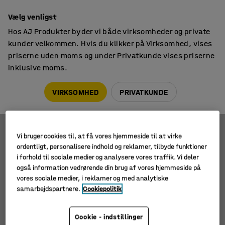
14 dages returret
Vælg venligst
Hos AJ Produkter byder vi både virksomheder og private
kunder velkommen. Hvis du klikker på Virksomhed, vises
priserne uden moms og under Privatkunde vises priserne
inklusive moms.
Affaldsbeholdere
Affaldsvogne
Affaldsvogne
VIRKSOMHED
PRIVATKUNDE
Vi bruger cookies til, at få vores hjemmeside til at virke
Filtre
Sortér
ordentligt, personalisere indhold og reklamer, tilbyde funktioner
i forhold til sociale medier og analysere vores traffik. Vi deler
2 produkter
også information vedrørende din brug af vores hjemmeside på
vores sociale medier, i reklamer og med analytiske
samarbejdspartnere.
Cookiepolitik
Cookie - indstillinger