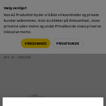
14 dages returret
Vælg venligst
Hos AJ Produkter byder vi både virksomheder og private
kunder velkommen. Hvis du klikker på Virksomhed, vises
priserne uden moms og under Privatkunde vises priserne
inklusive moms.
Affaldsposer
Skraldeposer
VIRKSOMHED
PRIVATKUNDE
Plastsække
60 liter, transparent, 10 ruller (25 stk./rl.)
Art. nr.
:
205205