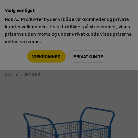
14 dages returret
Vælg venligst
Hos AJ Produkter byder vi både virksomheder og private
kunder velkommen. Hvis du klikker på Virksomhed, vises
priserne uden moms og under Privatkunde vises priserne
inklusive moms.
Platformsvogne
Platformsvogne med trådsider
VIRKSOMHED
PRIVATKUNDE
Platformsvogn TRANSFER
4 trådsider, 1000x700 mm, gummihjul, med bremse
Art. nr.
:
262462