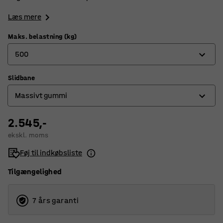
Læs mere
Maks. belastning (kg)
500
Slidbane
500
Massivt gummi
1000
2.545,-
Elastisk gummi
ekskl. moms
Massivt gummi
Føj til indkøbsliste
Tilgængelighed
7 års garanti