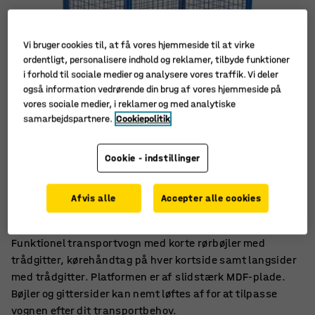
Vi bruger cookies til, at få vores hjemmeside til at virke
ordentligt, personalisere indhold og reklamer, tilbyde funktioner
i forhold til sociale medier og analysere vores traffik. Vi deler
også information vedrørende din brug af vores hjemmeside på
vores sociale medier, i reklamer og med analytiske
samarbejdspartnere.
Cookiepolitik
Cookie - indstillinger
Lad af MDF-plade
Massive gummihjul
Afvis alle
Accepter alle cookies
Aftagelige gittersider
Funktionel transportvogn med korte rørbøjler med
trådgitter, kørehåndtag på hver kortside samt langsider
med trådgitter. Platformen er af slidstærk MDF-plade.
Bøjler og gittersider kan nemt løftes af for at tilpasse
vognen efter dit transportbehov.