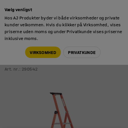
14 dages returret
Faktura til virksomheder
Vælg venligst
Hos AJ Produkter byder vi både virksomheder og private
kunder velkommen. Hvis du klikker på Virksomhed, vises
priserne uden moms og under Privatkunde vises priserne
inklusive moms.
Stiger & arbejdsplatforme
Trappestiger
VIRKSOMHED
PRIVATKUNDE
Professionel glasfiber-trappestige SLOPE
5 trin, H 2000 mm
Art. nr.
:
290542