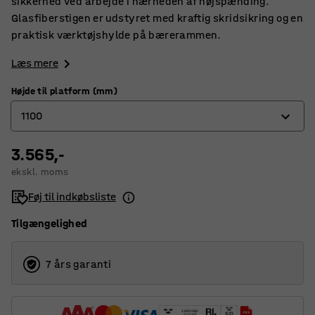
sikkerhed ved arbejde i nærheden af ​​højspænding.
Glasfiberstigen er udstyret med kraftig skridsikring og en
praktisk værktøjshylde på bærerammen.
Læs mere
Højde til platform (mm)
1100
3.565,-
700
ekskl. moms
1100
Føj til indkøbsliste
1600
Tilgængelighed
7 års garanti