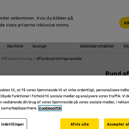
14 dages returret
under velkommen. Hvis du klikker på
V
de vises priserne inklusive moms.
Reception &
Kantine
lounge
Udendørsmøbler
Sk
Affaldssortering
Affaldssorteringsspande
Rund a
Ø 380x73
ookies til, at få vores hjemmeside til at virke ordentligt, personalisere indh
Art. nr.
:
24
ilbyde funktioner i forhold til sociale medier og analysere vores traffik. Vi d
n vedrørende din brug af vores hjemmeside på vores sociale medier, i rekl
Ruster ik
e samarbejdspartnere.
Cookiepolitik
Metalfini
Slidstær
 indstillinger
Afvis alle
Accepter al