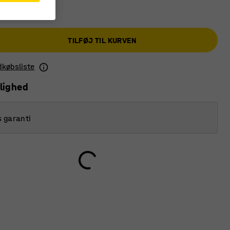
TILFØJ TIL KURVEN
ndkøbsliste
lighed
s garanti