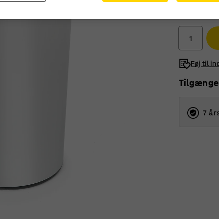
725,-
ekskl. moms
Føj til i
Tilgænge
7 år