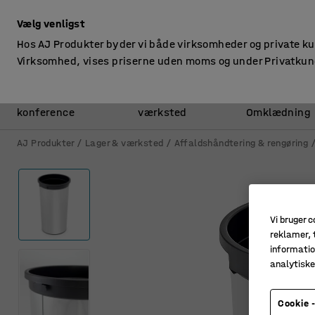
ekskl. moms
Vælg venligst
Hos AJ Produkter byder vi både virksomheder og private k
Virksomhed, vises priserne uden moms og under Privatkun
Kontor &
Lager &
konference
værksted
Omklædning
AJ Produkter
Lager & værksted
Affaldshåndtering & rengøring
Vi bruger c
reklamer, t
informatio
analytisk
Cookie -