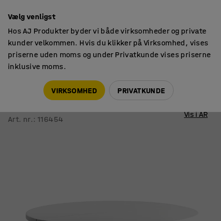
14 dages returret
Vælg venligst
Hos AJ Produkter byder vi både virksomheder og private
kunder velkommen. Hvis du klikker på Virksomhed, vises
priserne uden moms og under Privatkunde vises priserne
inklusive moms.
Borde
Klapborde
VIRKSOMHED
PRIVATKUNDE
Klapbord MIKA
Ø 1830 mm, sort stel
Vis i AR
Art. nr.
:
116454