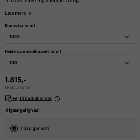
til både inden- og udendørs brug.
Læs mere
Diameter (mm)
1830
Højde sammenklappet (mm)
1220
100
1520
1830
1.815,-
50
ekskl. moms
100
Føj til indkøbsliste
Tilgængelighed
7 års garanti