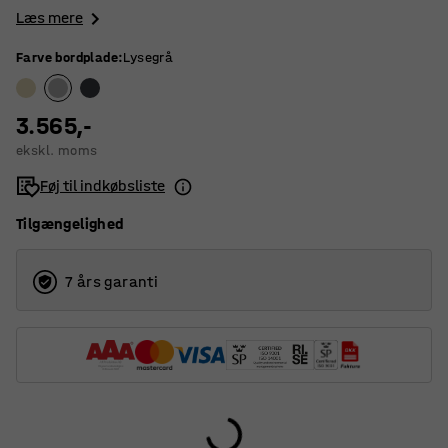
Læs mere
Farve bordplade
:
Lysegrå
3.565,-
ekskl. moms
Føj til indkøbsliste
Tilgængelighed
7 års garanti