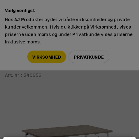
14 dages returret
Vælg venligst
Hos AJ Produkter byder vi både virksomheder og private
kunder velkommen. Hvis du klikker på Virksomhed, vises
priserne uden moms og under Privatkunde vises priserne
inklusive moms.
Borde
Klapborde
VIRKSOMHED
PRIVATKUNDE
Klapbord NICKE
1400x800x720 mm, galvaniseret, lysegrå linoleum
Art. nr.
:
349656