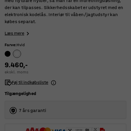
med flytbare hylder, så man får en indretningsløsning,
der kan tilpasses. Sikkerhedsskabet er udstyret med en
elektronisk kodelås. Interiør til våben/jagtudstyr kan
købes separat.
Læs mere
Farve
:
Hvid
9.460,-
ekskl. moms
Føj til indkøbsliste
Tilgængelighed
7 års garanti