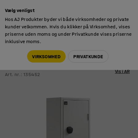
14 dages returret
Vælg venligst
Hos AJ Produkter byder vi både virksomheder og private
kunder velkommen. Hvis du klikker på Virksomhed, vises
priserne uden moms og under Privatkunde vises priserne
inklusive moms.
Værdiskabe
Sikkerhedsskabe
VIRKSOMHED
PRIVATKUNDE
Sikkerhedsskab CONTAIN
Kodelås, 1500x550x400 mm, hvid
Vis i AR
Art. nr.
:
135452