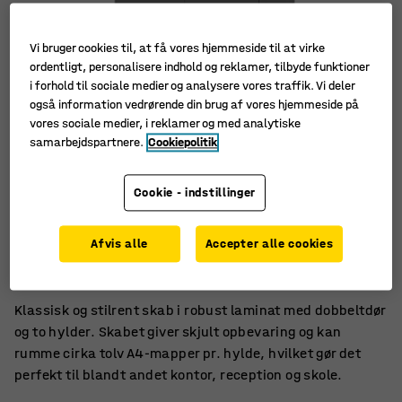
Vi bruger cookies til, at få vores hjemmeside til at virke
ordentligt, personalisere indhold og reklamer, tilbyde funktioner
i forhold til sociale medier og analysere vores traffik. Vi deler
også information vedrørende din brug af vores hjemmeside på
vores sociale medier, i reklamer og med analytiske
samarbejdspartnere.
Cookiepolitik
Cookie - indstillinger
Flere forskellige farver
Afvis alle
Accepter alle cookies
Robust laminat
Til skræddersyet opbevaring
Klassisk og stilrent skab i robust laminat med dobbeltdør
og to hylder. Skabet giver skjult opbevaring og kan
rumme cirka tolv A4-mapper pr. hylde, hvilket gør det
perfekt til blandt andet kontor, reception og skole.