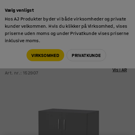
14 dages returret
Vælg venligst
Hos AJ Produkter byder vi både virksomheder og private
kunder velkommen. Hvis du klikker på Virksomhed, vises
priserne uden moms og under Privatkunde vises priserne
inklusive moms.
Skabe
Opbevaringsskabe
VIRKSOMHED
PRIVATKUNDE
Skab FLEXUS
925x760x415 mm, grå
Vis i AR
Art. nr.
:
152907