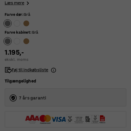
Læs mere
Farve dør
:
Grå
Farve kabinet
:
Grå
1.195,-
ekskl. moms
Føj til indkøbsliste
Tilgængelighed
7 års garanti