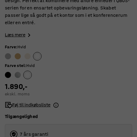
design. Perfekt at kombinere med andre enheder i QBUS-
serien for en ensartet opbevaringsløsning. Skabet
passer lige så godt på et kontor som i et konferencerum
eller en entré.
Læs mere
Farve
:
Hvid
Farve stel
:
Hvid
1.890,-
ekskl. moms
Føj til indkøbsliste
Tilgængelighed
7 års garanti