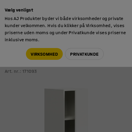
14 dages returret
Vælg venligst
Hos AJ Produkter byder vi både virksomheder og private
kunder velkommen. Hvis du klikker på Virksomhed, vises
priserne uden moms og under Privatkunde vises priserne
inklusive moms.
Skabe
Opbevaringsskabe
VIRKSOMHED
PRIVATKUNDE
Skab QBUS
2 hylder, benstel, håndtag, 1252x400x420 mm, sølv, hvid
Art. nr.
:
171093