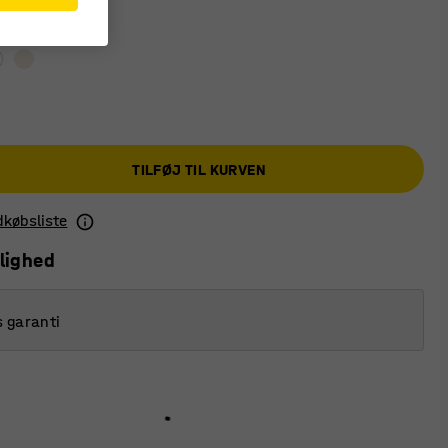
rå
TILFØJ TIL KURVEN
ndkøbsliste
lighed
s garanti