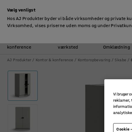
ekskl. moms
Vælg venligst
Hos AJ Produkter byder vi både virksomheder og private k
Virksomhed, vises priserne uden moms og under Privatkun
Kontor &
Lager &
konference
værksted
Omklædning
AJ Produkter
Kontor & konference
Kontoropbevaring
Skabe
Vi bruger c
reklamer, t
informatio
analytisk
Cookie -