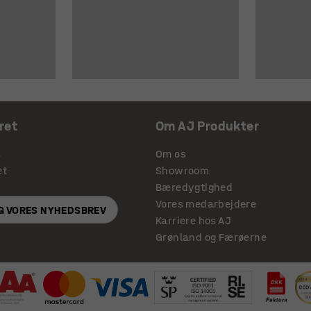
ret
Om AJ Produkter
s
Om os
et
Showroom
Bæredygtighed
Vores medarbejdere
IG VORES NYHEDSBREV
Karriere hos AJ
Grønland og Færøerne