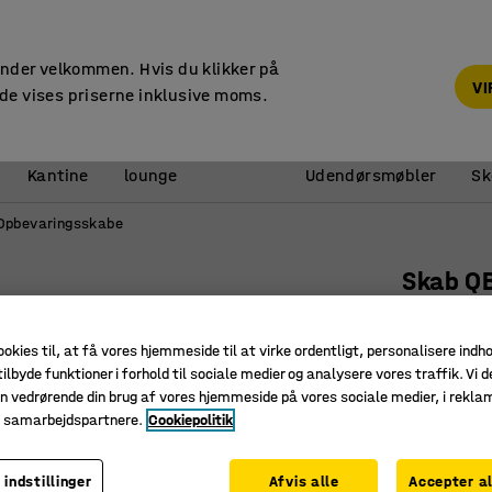
14 dages returret
under velkommen. Hvis du klikker på
V
de vises priserne inklusive moms.
Reception &
Kantine
lounge
Udendørsmøbler
Sk
Opbevaringsskabe
Skab Q
2 hylder
lysegrå
ookies til, at få vores hjemmeside til at virke ordentligt, personalisere indh
ilbyde funktioner i forhold til sociale medier og analysere vores traffik. Vi d
Art. nr.
:
17
n vedrørende din brug af vores hjemmeside på vores sociale medier, i rekl
e samarbejdspartnere.
Cookiepolitik
Fleksibel
Pladsbes
En del af
 indstillinger
Afvis alle
Accepter al