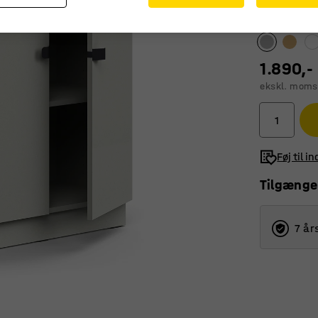
Farve
:
Lyseg
1.890,-
ekskl. moms
Føj til i
Tilgænge
7 år