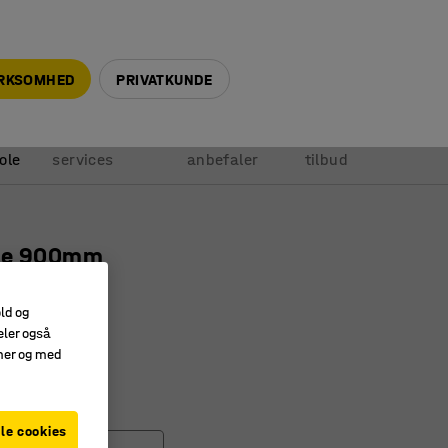
+45 5940 0999
info@ajprodukter.dk
IRKSOMHED
PRIVATKUNDE
Vores
Vi
Anmod om
ole
services
anbefaler
tilbud
de 900mm
736
old og
parende
eler også
k
amer og med
ring lettere
)
le cookies