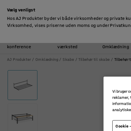
ekskl. moms
Vælg venligst
Hos AJ Produkter byder vi både virksomheder og private k
Virksomhed, vises priserne uden moms og under Privatkun
Kontor &
Lager &
konference
værksted
Omklædning
AJ Produkter
Omklædning
Skabe
Tilbehør til skabe
Tilbehør
Vi bruger c
reklamer, t
informatio
analytisk
Cookie -