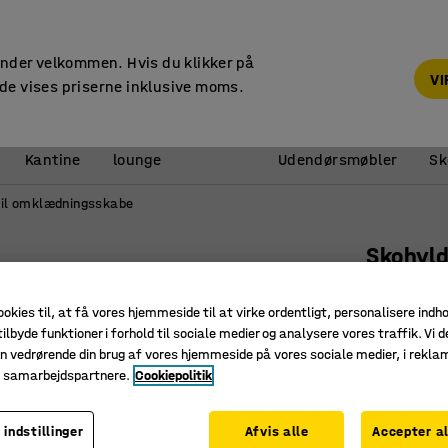
14 dages returret
under velkommen. Hvis du klikker på
V
de vises priserne inklusive moms.
Reception &
Kantine
lounge
Udendørsmøbler
Sk
 til omklædningsskabe
Skohyl
Art. nr.
:
13
ookies til, at få vores hjemmeside til at virke ordentligt, personalisere indh
Pladsbes
ilbyde funktioner i forhold til sociale medier og analysere vores traffik. Vi d
Slidstær
n vedrørende din brug af vores hjemmeside på vores sociale medier, i rekl
e samarbejdspartnere.
Cookiepolitik
Gør rengø
Bredde (mm
 indstillinger
Afvis alle
Accepter al