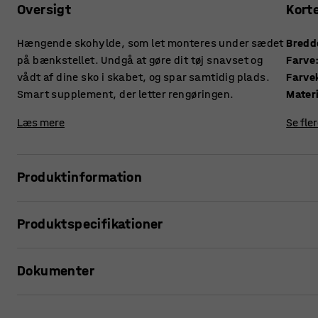
Oversigt
Kort
Hængende skohylde, som let monteres under sædet
Bredd
på bænkstellet. Undgå at gøre dit tøj snavset og
Farve
vådt af dine sko i skabet, og spar samtidig plads.
Farve
Smart supplement, der letter rengøringen.
Mater
Læs mere
Se fle
Produktinformation
Praktisk skohylde, som er perfekt til miljøer, hvor god hygie
Produktspecifikationer
omklædningsrum. Rengøringspersonalet kommer let ind ned
når den er tom.
Bredde
:
900
mm
Dokumenter
Farve
:
Sort
Robust konstruktion, som både kan klare tunge sko og meg
Farvekode
:
RAL 9005
optimerer brugen af bænkstellet.
Materiale
:
Metal
Udskriv produktside